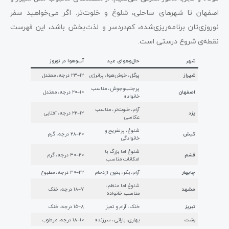
اصفهان تا شهرهای ساحلی، شلوغ و خلوت‌تر. اگر می‌خواهید سفر
نوروزی‌تان برنامه‌ریزی‌شده، کم‌دردسر و لذت‌بخش باشد، این فهرست
نقطه‌ی شروع درستی است.
شهر
حال‌وهوای عید
آب‌وهوا در نوروز
شیراز
پرگل، خوش‌هوا، پرانرژی
۱۲–۲۳ درجه، معتدل
پرجنب‌وجوش، مناسب
اصفهان
۱۰–۲۰ درجه، معتدل
خانواده
آرام، خلوت‌تر، مناسب
یزد
۱۲–۲۲ درجه، آفتابی
عکاسی
شلوغ، پرتفریح و
کیش
۲۰–۲۸ درجه، گرم
خانوادگی
شلوغ اما بزرگ با
قشم
۲۰–۳۰ درجه، گرم
امکانات مناسب
چابهار
آرام، بکر، بدون ازدحام
۲۲–۳۰ درجه، مطبوع
شلوغ اما منظم،
مشهد
۷–۱۸ درجه، خنک
مناسب خانواده
تبریز
خنک، آرام و تمیز
۸–۱۵ درجه، خنک
رشت
بهاری، بارانی، سرزنده
۱۰–۱۸ درجه، مرطوب