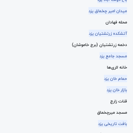
میدان امیر چخماق یزد
محله فهادان
آتشکده زرتشتیان یزد
دخمه زرتشتیان (برج خاموشان)
مسجد جامع یزد
خانه لاری‌ها
حمام خان یزد
بازار خان یزد
قنات زارچ
مسجد میرچخماق
بافت تاریخی یزد