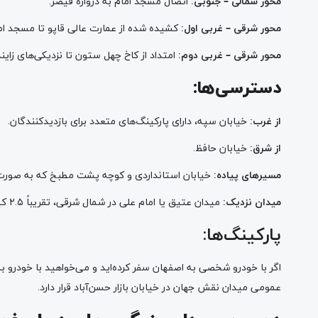
محور شمالی – جنوبی:
اتصال مسجد امام به دروازه قیصر.
محور شرقی – غربی اول:
کشیده شده از عمارت عالی قاپو تا مسجد ام
محور شرقی – غربی دوم:
امتداد از کاخ چهل ستون تا نزدیکی‌های زایند
دسترسی‌ها:
از غرب:
خیابان سپه، دارای پارکینگ‌های متعدد برای بازدیدکنندگان.
از شرق:
خیابان حافظ.
مسیرهای پیاده:
خیابان استانداردی و کوچه پشت مطبخ که به صورت مو
میدان نزدیک:
میدان عتیق یا امام علی در شمال شرقی، تقریباً ۲.۵ کیلومتر فاصله با میدان نقش جهان.
پارکینگ‌ها:
اگر با خودرو شخصی به اصفهان سفر کرده‌اید و می‌خواهید با خودرو ب
عمومی میدان نقش جهان در خیابان بازار حسن‌آباد قرار دارد.