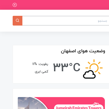
وضعیت هوای اصفهان
33°C
رطوبت:
11%
کمی ابری