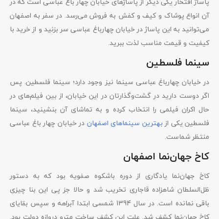
پاساژ افتخار یکی دیگر از پاساژهای خیابان چهار باغ عباسی است که در
آن انواع پوشاک و کیف و کفش به فروش می‌رسد. در سفر به اصفهان
می‌توانید به این پاساژ در خیابان چهارباغ عباسی سر بزنید و از خرید با
کیفیت و قیمت مناسب لذت ببرید.
سینما فلسطین
در خیابان چهارباغ عباسی سینما نیز وجود دارد؛ سینما فلسطین. پس
اگر دوست دارید در گشت‌وگذارتان در این خیابان، از بین فیلم‌های در
حال اکران فیلمی را انتخاب کرده و به تماشای آن بنشینید، سینما
فلسطین یکی از
بهترین سینماهای اصفهان
در خیابان چهار باغ عباسی
منتظر شماست.
کاخ جهان‌نما اصفهان
کاخ جهان‌نما یادگاری از دوره باشکوه صفویه بود که به دستور
ظل‌السلطان شاهزاده قاجاری تخریب شد و حالا جز پی این بنا چیزی
باقی نمانده است. در سال 1394 شمسی ابتدا آبراهه و سپس بقایای
کاخ جهان‌نما کشف شد. علت این کشف ساخت مترو دروازه دولت بود.