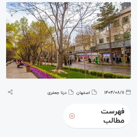
1404/08/11
اصفهان
درنا جعفری
فهرست
مطالب