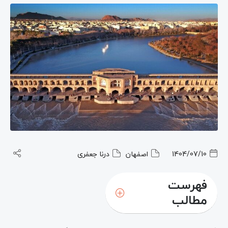
1404/07/10
اصفهان
درنا جعفری
فهرست
مطالب
سی و سه پل