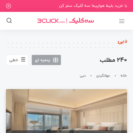
با خرید بلیط هواپیما سه کلیک سفر کن
دبی
240 مطلب
پنجره ای
خطی
خانه
جهانگردی
دبی
»
»