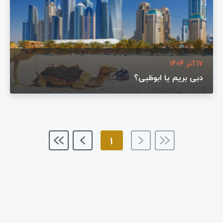
17 آذر 1404
دبی بریم یا ابوظبی؟
1