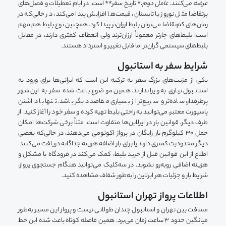
عرضه می‌کنند. عامل دوم،
* تاریخ سفر** است. در ایام تعطیلات و فصل‌های
پرتقاضا مثل نوروز یا تابستان، قیمت‌ها افزایش پیدا می‌کند، در حالی‌که در
زمان‌های کم‌تقاضا می‌توان بلیط ارزان‌تر پیدا کرد. همچنین نوع بلیط هم مهم
است؛ بلیط‌های چارتر معمولاً ارزان‌ترند ولی انعطاف کمتری دارند، در مقابل
بلیط‌های سیستمی گران‌تر اما قابل تغییر و استرداد هستند.
شرایط سفر به استانبول
یکی از مزیت‌های بزرگ سفر به ترکیه این است که ایرانی‌ها برای ورود به
استانبول نیازی به ویزا ندارند. همین موضوع باعث شده سفر به این شهر
پرطرفدار، ساده‌تر و سریع‌تر از بسیاری مقاصد دیگر باشد. تنها با داشتن
پاسپورت معتبر، می‌توانید به راحتی بلیط تهیه کرده و سفر خود را آغاز کنید. از
طرف دیگر، قوانین بار در ایرلاین‌ها متفاوت است. مثلاً برخی شرکت‌ها امکان
حمل ۳۰ کیلوگرم بار رایگان در پرواز اکونومی می‌دهند، در حالی‌که بعضی
دیگر محدودیت کمتری دارند یا برای بار اضافه هزینه جداگانه دریافت می‌کنند.
اطلاع از این قوانین قبل از خرید بلیط، کمک می‌کند در فرودگاه با مشکل و
هزینه اضافی روبه‌رو نشوید. در سه‌کلیک می‌توانید هنگام جستجوی پرواز،
شرایط بار و جزئیات هر ایرلاین را به‌طور شفاف مشاهده کنید.
اطلاعات پرواز تهران استانبول
مسافت بین تهران و استانبول چندان طولانی نیست و پرواز این مسیر به‌طور
میانگین حدود ۳ ساعت زمان می‌برد. همین فاصله کوتاه باعث شده این خط