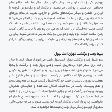
پروازی یکی از پرترددترین مسیرهای خارجی برای ایرانی‌ها باشد. ایرلاین‌های
مختلفی این مسیر را پوشش می‌دهند؛ از ترکیش‌ایر و پگاسوس گرفته تا
ایران‌ایر، ماهان و دیگر شرکت‌های داخلی و خارجی. تقریباً در تمام روزهای
هفته، چندین پرواز در ساعات مختلف (صبح، ظهر و شب) انجام می‌شود تا
مسافران بتوانند زمان سفر خود را با برنامه کاری یا تفریحی‌شان هماهنگ
کنند. مزیت سه‌کلیک این است که تمامی این پروازها با جزئیات کامل (مدت
زمان، ساعت حرکت، نوع بلیط و قوانین بار) یکجا نمایش داده می‌شوند. بنابراین
شما بدون نیاز به جستجو در چندین سایت، می‌توانید بهترین گزینه را در
کمترین زمان انتخاب کنید.
بلیط رفت و برگشت تهران استانبول
رزرو بلیط رفت و برگشت تهران استانبول باعث می‌شود از همان ابتدا با خیال
راحت برای سفر خود برنامه‌ریزی کنید. وقتی پرواز رفت و برگشت را یکجا
می‌خرید، هم در هزینه‌ها صرفه‌جویی می‌کنید و هم از دغدغه‌ی پیدا کردن
بلیط در روزهای بازگشت خلاص می‌شوید. به‌ویژه در زمان‌های شلوغ مثل
تعطیلات نوروز یا تابستان، خرید جداگانه بلیط برگشت می‌تواند هم پرهزینه‌تر
و هم پرریسک باشد. در سه‌کلیک امکان مشاهده و مقایسه‌ی همزمان
پروازهای رفت و برگشت از تمام ایرلاین‌ها فراهم است. این یعنی در چند ثانیه
می‌توانید بهترین ترکیب پروازی را انتخاب کنید؛ چه پرواز صبح با ایران‌ایر
بخواهید، چه پرواز شب با ترکیش‌ایر. به این ترتیب علاوه بر صرفه‌جویی مالی،
سفری آرام و بدون نگرانی از نوسان قیمت‌ها خواهید داشت.