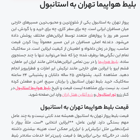
بلیط هواپیما تهران به استانبول
پرواز تهران به استانبول یکی از شلوغ‌ترین و محبوب‌ترین مسیرهای خارجی
میان مسافران ایرانی است. چه برای سفر کاری، چه برای خرید و یا گردش، این
مسیر هر روز با پروازهای متعدد توسط ایرلاین‌های مختلف پوشش داده
می‌شود. دغدغه اصلی مسافران در این مسیر معمولاً پیدا کردن قیمت
مناسب، پرواز در زمان دلخواه و اطمینان از کیفیت ایرلاین است. در سه‌کلیک
تمام این نگرانی‌ها برطرف شده؛ چرا که شما می‌توانید تنها با چند جستجوی
ساده،
بلیط‌ هواپیما
را در بین تمامی ایرلاین‌هایداخلی مانند ایران ایر، ماهان،
قشم ایرو یا ایرلاین های خارجی مانند ترکیش ایر، امارات و قطرایرویز انجام
دهید. مشاهده کنید. پشتوانه‌ی ۲۵ ساله دلتابان و پشتیبانی ۲۴ ساعته
سه‌کلیک، خرید بلیط تهران استانبول را برایتان سریع، امن و مطمئن کرده
است. بد نیست برای مشاهده لیست قیمت و تاریخ
بلیط هواپیما استانبول
در
کنار رزرو
تور استانبول
و
رزرو آنلاین هتل ارزان
وارد این صفحه شوید.
قیمت بلیط هواپیما تهران به استانبول
قیمت بلیط پرواز تهران به استانبول همیشه عدد ثابتی نیست و به چند عامل
مهم بستگی دارد. اولین عامل، **ایرلاین انتخابی *
است. مثلاً پرواز با
شرکت‌هایی مثل ترکیش‌ایر یا ایران‌ایر ممکن است هزینه بیشتری داشته
باشد، در حالی‌که برخی ایرلاین‌ها با قیمت پایین‌تر اما خدمات ساده‌تر بلیط