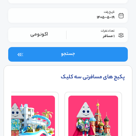
تاریخ رفت
1405-5-19
تعداد نفرات
اکونومی
1 مسافر
جستجو
پکیج های مسافرتی سه کلیک