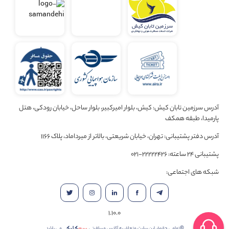
آدرس سرزمین تابان کیش: کیش، بلوار امیرکبیر، بلوار ساحل، خیابان رودکی، هتل
پارمیدا، طبقه همکف
آدرس دفتر پشتیبانی: تهران، خیابان شریعتی، بالاتر از میرداماد، پلاک 1166
پشتیبانی 24 ساعته: 22222426-021
شبکه های اجتماعی:
1.10.0
©تمامی حقوق این سایت متعلق به آژانس مسافرتی
می باشد.