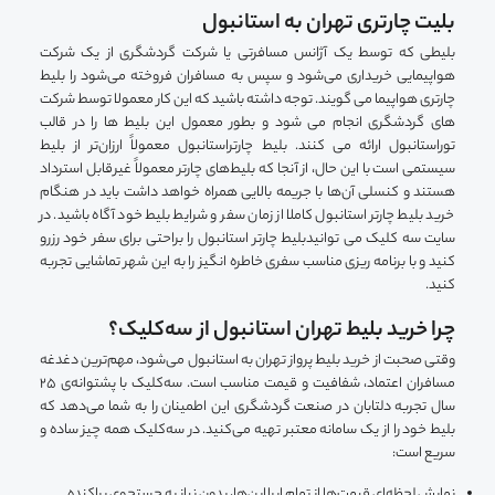
بلیت چارتری تهران به استانبول
بلیطی که توسط یک آژانس مسافرتی یا شرکت گردشگری از یک شرکت
هواپیمایی خریداری می‌شود و سپس به مسافران فروخته می‌شود را بلیط
چارتری هواپیما می گویند. توجه داشته باشید که این کار معمولا توسط شرکت
های گردشگری انجام می شود و بطور معمول این بلیط ها را در قالب
توراستانبول ارائه می کنند. بلیط‌ چارتراستانبول معمولاً ارزان‌تر از بلیط‌
سیستمی است با این حال، از آنجا که بلیط‌های چارتر معمولاً غیرقابل استرداد
هستند و کنسلی آن‌ها با جریمه بالایی همراه خواهد داشت باید در هنگام
خرید بلیط چارتر استانبول کاملا از زمان سفر و شرایط بلیط خود آگاه باشید. در
سایت سه کلیک می توانیدبلیط‌ چارتر استانبول را براحتی برای سفر خود رزرو
کنید و با برنامه ریزی مناسب سفری خاطره انگیز را به این شهر تماشایی تجربه
کنید.
چرا خرید بلیط تهران استانبول از سه‌کلیک؟
وقتی صحبت از خرید بلیط پرواز تهران به استانبول می‌شود، مهم‌ترین دغدغه
مسافران اعتماد، شفافیت و قیمت مناسب است. سه‌کلیک با پشتوانه‌ی ۲۵
سال تجربه دلتابان در صنعت گردشگری این اطمینان را به شما می‌دهد که
بلیط خود را از یک سامانه معتبر تهیه می‌کنید. در سه‌کلیک همه چیز ساده و
سریع است:
نمایش لحظه‌ای قیمت‌ها از تمام ایرلاین‌ها، بدون نیاز به جستجوی پراکنده