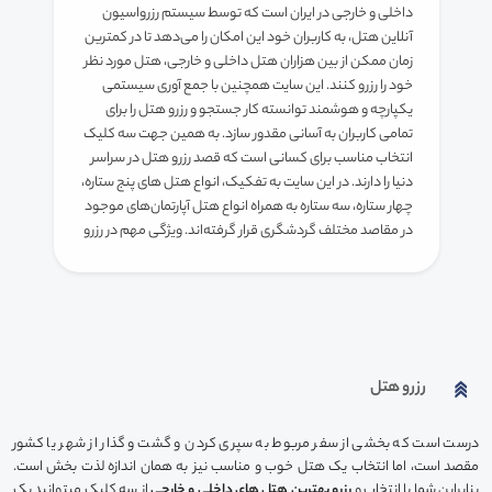
داخلی و خارجی در ایران است که توسط سیستم رزرواسیون
آنلاین هتل، به کاربران خود این امکان را می‌دهد تا در کمترین
زمان ممکن از بین هزاران هتل داخلی و خارجی، هتل مورد نظر
خود را رزرو کنند. این سایت همچنین با جمع آوری سیستمی
یکپارچه و هوشمند توانسته کار جستجو و رزرو هتل را برای
تمامی کاربران به آسانی مقدور سازد. به همین جهت سه کلیک
انتخاب مناسب برای کسانی است که قصد رزرو هتل در سراسر
دنیا را دارند. در این سایت به تفکیک، انواع هتل های پنج ستاره،
چهار ستاره، سه ستاره به همراه انواع هتل آپارتمان‌های موجود
در مقاصد مختلف گردشگری قرار گرفته‌اند. ویژگی مهم در رزرو
هتل از سایت سه کلیک، پرداخت بصورت ریالی و در نتیجه
هزینه ی کمتربرای کاربران است. همچنین شما میتوانید با
مشخص نمودن میزان بودجه ی خود، هتل مورد نظرتان را از
میان گزینه های پیشنهادی بر اساس بودجه ی تعیین شده
انتخاب و از خدمات آن بهره مند شوید.
رزرو هتل
رزرو بهترین هتل های داخلی و خارجی
هتل های داخلی
درست است که بخشی از سفر مربوط به سپری کردن و گشت و گذار از شهر یا کشور
مقصد است، اما انتخاب یک هتل خوب و مناسب نیز به همان اندازه لذت بخش است.
در سایت سه کلیک، از میان برترین هتل های داخلی انتخاب
بنابراین شما با انتخاب و
رزرو بهترین هتل های داخلی و خارجی
از سه کلیک میتوانید یک