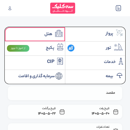
پرواز
هتل
تور
پکیج
از امروز تا نوروز
خدمات
CIP
بیمه
سرمایه گذاری و اقامت
مقصد
تاریخ رفت
تاریخ برگشت
1405-5-22
1405-5-20
تعداد نفرات