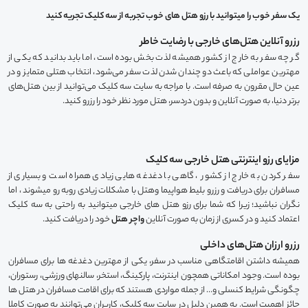
یک سفر خوب را میتوانید با رزو هتل های خوب تجربه از سه کلیک تجریه کنید
رزرو آنلاین هتل‌های خارجی با رضایت خاطر
گر چه سفر به خارج از کشور همیشه لذت بخش بوده است، اما باید بدانید که یکی از
مهترین عواملی که باعث دو چندان شدن لذت سفر می‌شود، انتخاب هتلی متمایز و در
عین حال مقرون به صرفه است. با مراجه به سایت سه کلیک می‌توانید از بین هتل‌های
برتر دنیا، به صورت آنلاین و بدون دردسر، هتل مورد نظر خود را رزرو کنید.
مزایای رزو اینترنتی هتل خارجی سه کلیک
سفر کردن به خارج از کشور ، گاهی با دغدغه هایی زیادی همراه است و بسیاری از
مسافران برای دریافت و رزرو بلیط هواپیما وهتل با مشکلات زیادی روبه رو میشوند ، اما
نگران نباشید؛ زیرا که شما برای رزو هتل های خارجی میتوانید به راحتی به سه کلیک
اعتماد کنید و در کسری از زمان به صورت آنلاین
واچر هتل
خود را دریافت کنید.
رزرو ارزان هتل‌های داخلی
همیشه داشتن اقامتگاهی مناسب در سفر، یکی از مهترین دغدغه ها برای مسافران
بوده است. وجود امکاناتی همچون اینترنت، پارکینگ، استخر، سالنهای ورزشی، رستوران،
چگونگی شرایط کنسلی و… از جمله مواردی هستند که برای اقامت مسافران در هتل ها
حائز اهمیت است. به همین دلیل در سایت سه کلیک، کاربران می‌توانند به صورت کاملا