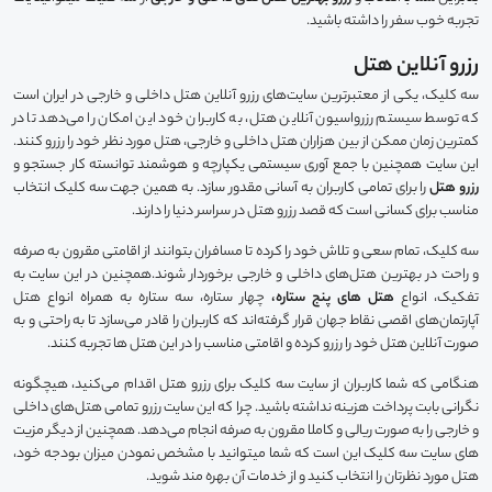
شده اند .همیشه داشتن اقامتگاهی مناسب در سفر، یکی از
تجربه خوب سفر را داشته باشید.
مهترین دغدغه ها برای مسافران بوده است. وجود امکاناتی
همچون اینترنت، پارکینگ، استخر، سالنهای ورزشی، رستوران،
رزرو آنلاین هتل
چگونگی شرایط کنسلی و… از جمله مواردی هستند که برای
سه کلیک، یکی از معتبرترین سایت‌های رزرو آنلاین هتل داخلی و خارجی در ایران است
اقامت مسافران در هتل ها حائز اهمیت است. به همین دلیل
که توسط سیستم رزرواسیون آنلاین هتل، به کاربران خود این امکان را می‌دهد تا در
همچنین سه کلیک به شما این امکان را می‌دهد تا بتوانید از
کمترین زمان ممکن از بین هزاران هتل داخلی و خارجی، هتل مورد نظر خود را رزرو کنند.
بین بهترین هتل‌های داخلی، انتخابی مقرون به صرفه و
این سایت همچنین با جمع آوری سیستمی یکپارچه و هوشمند توانسته کار جستجو و
مناسب را داشته باشید.
رزرو هتل
را برای تمامی کاربران به آسانی مقدور سازد. به همین جهت سه کلیک انتخاب
مناسب برای کسانی است که قصد رزرو هتل در سراسر دنیا را دارند.
سه کلیک، تمام سعی و تلاش خود را کرده تا مسافران بتوانند از اقامتی مقرون به صرفه
و راحت در بهترین هتل‌های داخلی و خارجی برخوردار شوند.همچنین در این سایت به
تفکیک، انواع
هتل های پنج ستاره،
چهار ستاره، سه ستاره به همراه انواع هتل
آپارتمان‌های اقصی نقاط جهان قرار گرفته‌اند که کاربران را قادر می‌سازد تا به راحتی و به
صورت آنلاین هتل خود را رزرو کرده و اقامتی مناسب را در این هتل ها تجربه کنند.
هنگامی که شما کاربران از سایت سه کلیک برای رزرو هتل اقدام می‌کنید، هیچگونه
نگرانی بابت پرداخت هزینه نداشته باشید. چرا که این سایت رزرو تمامی هتل‌های داخلی
و خارجی را به صورت ریالی و کاملا مقرون به صرفه انجام می‌دهد. همچنین از دیگر مزیت
های سایت سه کلیک این است که شما میتوانید با مشخص نمودن میزان بودجه خود،
هتل مورد نظرتان را انتخاب کنید و از خدمات آن بهره مند شوید.