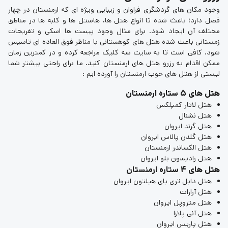
وجود مکان های گردشگری فراوان و زیبایی ویژه ای که ارمنستان در چهار
فصل دارد؛ باعث شده تا انواع هتل ها، هاستل ها و کلبه ها در مناطق
مختلف آن ایجاد شود. برای مثال وجود پیست ها اسکی و تفریحات
زمستانی باعث شده هتل های کوهستانی با مناظر فوق العاده ای تاسیس
شود. کافی است تا به سایت سه کلیک مراجعه کرده و در کمترین زمان
ممکن اقدام به رزرو هتل های ارمنستان کنید. ما برای راحتی بیشتر شما
لیستی از هتل های خوب ارمنستان را آورده ایم :
هتل های 5 ستاره ارمنستان
هتل لاتار کمپلکس
هتل نشنال
هتل گرند ایروان
هتل گلدن پالاس ایروان
هتل الکساندر ارمنستان
هتل رادیسون بلو ایروان
هتل های 4 ستاره ارمنستان
هتل دابل تری بای هیلتون ایروان
هتل آرارات
هتل متروپل ایروان
هتل آنی پلازا
هتل پاریس ایروان