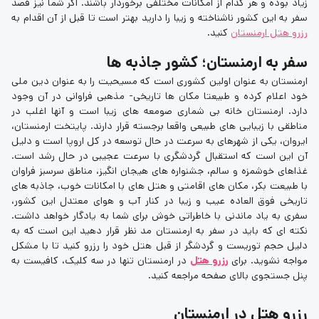
زیاد بوده و هر کدام از امکانات مختلفی برخوردار باشند. اگر شما نیز قصد
سفر به این کشور ناشناخته و زیبا را دارید بهتر است تا قبل از آن اقدام به
رزرو هتل ارمنستان
کنید.
سفر به ارمنستان؛ کشور جاذبه ها
ارمنستان به عنوان اولین کشوری است که مسیحیت را به عنوان دین ملی
خود اعلام کرده و طبیعتا مکان ها تاریخی- مذهبی فراوانی در آن وجود
دارد. ارمنستان خانه بی شماری صومعه های زیبا است و آنها اغلب در
مناطقی با زیبایی های طبیعی واقعا برجسته قرار دارند. پایتخت ارمنستان،
ایروان، یکی از شهرهای به سرعت در حال توسعه در کل اروپا است و دلیل
آن این است که استقبال گردشگری با سرعت عجیبی در حال رشد است.
غذاهای خوشمزه و سالم، جشنواره های هیجان انگیز، مناطق سرسبز فراوان
با طبیعت بکر، مکان های اقامتی و هتل های با امکانات خوب، جاذبه های
تاریخی فوق العاده عیب و زیبا در کنار آب و هوای معتدل این کشور،
سفری به یاد ماندنی با خاطراتی خوش برای شما به یادگار خواهد داشت.
نکته ای که باید در سفر به ارمنستان مد نظر قرار دهید این است که به
دلیل حجم توریست و گردشگر از قبل هتل خود را رزرو کنید تا با مشکل
مواجه نشوید. برای
رزرو هتل
در ارمنستان تنها در سه کلیک، کافیست به
پنل جستجوی بالای صفحه مراجعه کنید.
رزرو هتل در ارمنستان