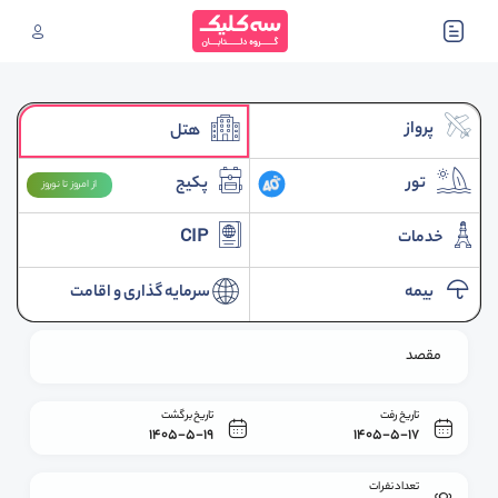
پرواز
هتل
تور
پکیج
از امروز تا نوروز
خدمات
CIP
بیمه
سرمایه گذاری و اقامت
مقصد
تاریخ رفت
تاریخ برگشت
1405-5-19
1405-5-17
تعداد نفرات