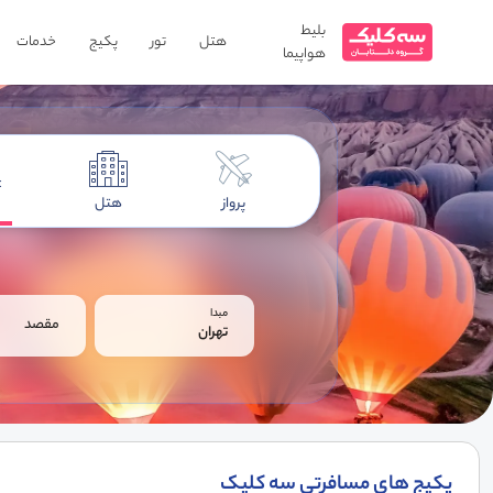
بلیط
هتل
تور
پکیج
خدمات
هواپیما
پرواز
هتل
مبدا
مقصد
تهران
پکیج های مسافرتی سه کلیک