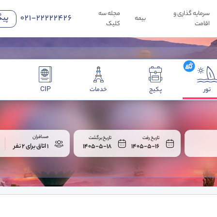
سرمایه گذاری و
مجله سه
021-22222426
پیگ
بیمه
اقامت
کلیک
تور
پکیج
خدمات
CIP
مسافران
تاریخ رفت
تاریخ برگشت
ا
1405-5-16
1405-5-18
1 اتاق برای 2 نفر