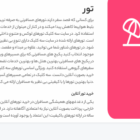
تور
برای کسانی که قصد سفر دارند،تورهای مسافرتی به صرفه ترین
بلیط هواپیما کاهش پیدا می­کند و در کنار آن می­توان از خدما
استفاده کرد. در سایت سه کلیک تورهای لوکس و متنوع داخلی و
است. تورهای ارائه شده در سایت سه کلیک دارای تنوع بی نظی
شود. در تورهای شناور شما می توانید، علاوه بر مبداء و مقصد، تار
موجود انتخاب کنید.پکیج های مسافرتی که برای مسیرهای ویژه 
در پکیج های مسافرتی بهترین هتل ها و بهترین خدمات تضمین ش
سفرهای گروهی استفاده کنید. ویژگی اساسی تورهای سه کلیک ر
خرید بصورت آنلاین دانست. سه کلیک در تمامی مسیرهای آسیا، ارو
دنیا بهترین تورها را با کیفیتی بی نظیر به مسافران ارائه می کند.
خرید تور آنلاین
یکی از دغدغه­های همیشگی مسافران در خرید تورهای آنلاین، م
خارجی، پرداخت بصورت آنلاین نیاز به اعتمادی آگاهانه دارد. در
ساله در ارائه تورهای باکیفیت؛ این اعتماد را بوجود آورده است 
کاملا آنلاین خریداری نمایید.