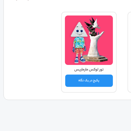
تور لوکس مارماریس
پکیج در یک نگاه