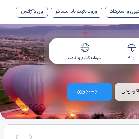
یری و استرداد
ورود/ثبت نام مسافر
ورودآژانس
بیمه
سرمایه گذاری و اقامت
کونومی
جستجو