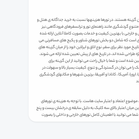
 گزینه هستند. در تورها هزینه­ها نسبت به خرید جداگانه ی هتل و
ت متنوع گردشگری مانند راهنمای تور و ترانسفرهای فرودگاهی نیز
 خارجی با بهترین کیفیت و خدمات بصورت کاملا آنلاین ارائه شده
ری است که شامل دو بخش تورهای شناور، و پکیج های مسافرتی می
یخ مورد نظر برای سفر، نوع اتاق و ایرلاین خود را از میان گزینه های
طراحی شده اند، در تاریخ های از پیش تعیین شده ارائه می شوند.
ده است و شما با خیال راحت می توانید از این گزینه برای
ا می توان در گستردگی و تنوع، کیفیت بسیار بالا و سهولت در
پا، آمریکا ، کانادا و آفریقا، برترین شهرها و مکان­های گردشگری
وضوع اعتماد و اعتبار سایت هاست. با توجه به هزینه ی تورهای
 این میان اعتبار بالای سه کلیک به دلیل سابقه ی درخشان بیست و پنج
و شما می توانید با اطمینان کامل تورهای خارجی و داخلی را بصورت