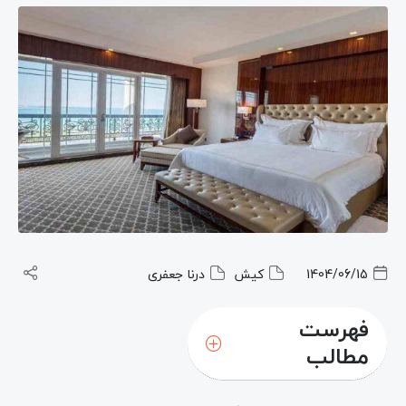
1404/06/15
کیش
درنا جعفری
فهرست
مطالب