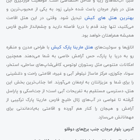
سبز، آب‌نماهای زیبا و ساحل اختصاصی است. موقعیت قرارگیری این
هتل در بلوار مرجان باعث شده خیلی زود به یکی از محبوب‌ترین و
بهترین هتل های کیش
تبدیل شود. وقتی در این هتل اقامت
می‌کنید، تنها چند قدم با دریا فاصله دارید و چشم‌انداز خلیج فارس
همیشه همراهتان خواهد بود.
اتاق‌ها و سوئیت‌های
هتل مارینا پارک کیش
با طراحی مدرن و منظره
رو به دریا یا پارک، حس آرامش خاصی به شما می‌دهند. همچنین
امکانات متنوعی مثل رستوران لوتوس، کافی‌شاپ‌های ساحلی، استخر،
سونا، جکوزی، مرکز ماساژ نیلوفر آبی و غیره، اقامتی راحت و دلنشینی
را برای شما و عزیزانتان به ارمغان می‌آورند. اما جذاب‌ترین بخش این
هتل، دسترسی مستقیم به تفریحات آبی است؛ از جت‌اسکی و پاراسل
گرفته تا غواصی در آب‌های زلال خلیج فارس. مارینا پارک ترکیبی از
آرامش و هیجان را کنار هم آورده و اقامتی به‌یادماندنی برای
مهمانانش می‌سازد.
آدرس: بلوار مرجان، جنب برج‌های دوقلو