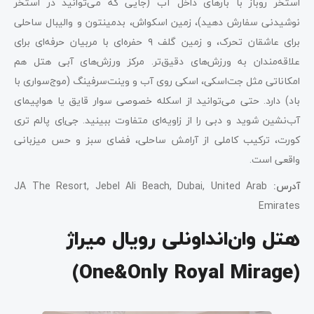
استخر روباز با بارهای داخل آب (جایی که می‌توانید در استخر
نوشیدنی سفارش دهید)، زمین اسکواش، بدمینتون و والیبال ساحلی
برای عاشقان تحرک، و زمین گلف ۹ حفره‌ای با مربیان حرفه‌ای برای
علاقه‌مندان به ورزش‌های دقیق‌تر. مرکز ورزش‌های آبی هتل هم
امکاناتی مثل جت‌اسکی، اسکی روی آب و وینت‌سرفینگ (موج‌سواری با
باد) دارد. حتی می‌توانید از اسکله خصوصی سوار قایق یا هواپیمای
آب‌نشین شوید و دبی را از زاویه‌ای متفاوت ببینید. جی‌اِی پالم تری
کورت، ترکیب کاملی از آرامش ساحلی، فضای سبز و حس میزبانی
واقعی است.
آدرس
:
JA The Resort, Jebel Ali Beach, Dubai, United Arab
Emirates
هتل وان‌اند‌اونلی رویال میراژ
(One&Only Royal Mirage)