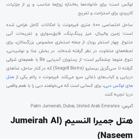
لوکس است؛ برای خانواده‌ها به‌اندازه زوج‌ها مناسب و پر از جزئیات
کاربردی برای استراحت و تفریح.
ساحل اختصاصی ۸۰۰ متری فیرمونت با امکانات کامل طراحی شده
است؛ زمین والیبال، میز پینگ‌پنگ، قایق‌سواری و تفریحات آبی
متنوع. چهار استخر روباز، از جمله استخری مخصوص بزرگسالان، برای
لحظه‌های متفاوت در نظر گرفته شده‌اند. در بخش غذا و نوشیدنی،
تنوع منوها چشمگیر است؛ از رستوران آسیایی Ba با طعم‌های شرقی
گرفته تا سی‌گریل بیسترو (Seagrill Bistro) که در کنار ساحل، غذاهای
دریایی و کباب‌های ذغالی سرو می‌کند. فیرمونت د پالم یکی از
هتل
های لوکس دبی
، برای کسانی است که می‌خواهند دبی را با طعم واقعی
دریا تجربه کنند.
آدرس
:
Palm Jumeirah, Dubai, United Arab Emirates
هتل جمیرا النسیم (Jumeirah Al
Naseem)