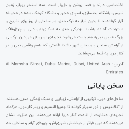
اختصاصی دارند و فضا روشن و دل‌باز است. سه استخر روباز، زمین
تنیس، باشگاه بدنسازی، اسپای مجهز و باشگاه کودک، همه در محوطه
قرار گرفته‌اند تا بدون نیاز به ترک هتل، هر ساعتی از روز برای تفریح و
استراحت آماده باشید. نزدیکی هتل به اسکای‌دایو دبی و چرخ‌وفلک
بزرگ «عین دبی» هم باعث می‌شود تجربه‌ی لو رویال مریدین ترکیبی
از آرامش ساحل و هیجان شهر باشد؛ اقامتی که طعم واقعی دبی را در
کنار دریا به شما می‌چشاند.
آدرس
:
Al Mamsha Street, Dubai Marina, Dubai, United Arab
Emirates
سخن پایانی
ساحل‌های دبی، ترکیبی از آرامش، زیبایی و سبک زندگی مدرن هستند.
از آتلانتیس و فور سیزنز گرفته تا جمیرا النسیم و ریتز کارلتون، هرکدام
تجربه‌ای متفاوت از اقامت کنار دریا ارائه می‌دهند. این هتل‌ها نشان
می‌دهند که دبی فراتر از درخشش شهری‌اش، چهره‌ای آرام و ساحلی هم