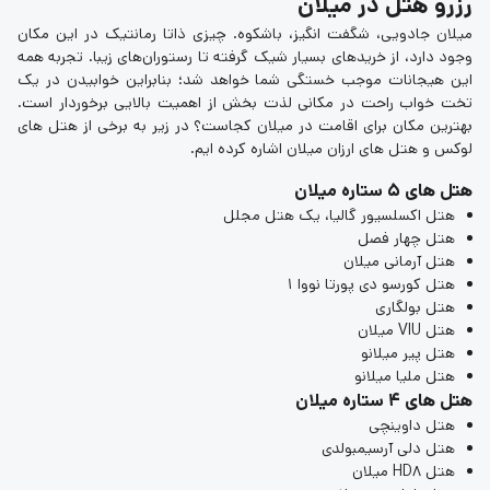
رزرو هتل در میلان
میلان جادویی، شگفت انگیز، باشکوه. چیزی ذاتا رمانتیک در این مکان
وجود دارد، از خریدهای بسیار شیک گرفته تا رستوران‌های زیبا. تجربه همه
این هیجانات موجب خستگی شما خواهد شد؛ بنابراین خوابیدن در یک
تخت خواب راحت در مکانی لذت بخش از اهمیت بالایی برخوردار است.
بهترین مکان برای اقامت در میلان کجاست؟ در زیر به برخی از هتل های
لوکس و هتل های ارزان میلان اشاره کرده ایم.
هتل های 5 ستاره میلان
هتل اکسلسیور گالیا، یک هتل مجلل
هتل چهار فصل
هتل آرمانی میلان
هتل کورسو دی پورتا نووا 1
هتل بولگاری
هتل VIU میلان
هتل پیر میلانو
هتل ملیا میلانو
هتل های 4 ستاره میلان
هتل داوینچی
هتل دلی آرسیمبولدی
هتل HD8 میلان