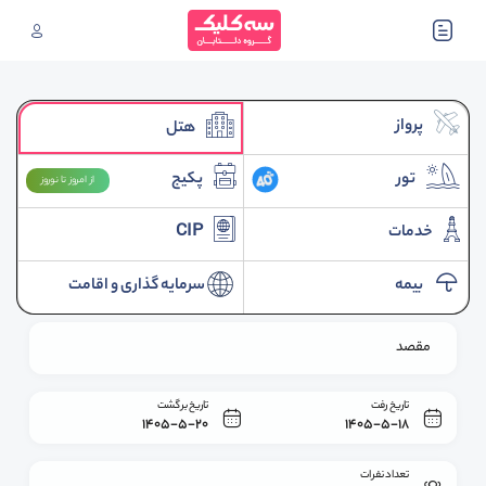
پرواز
هتل
تور
پکیج
از امروز تا نوروز
خدمات
CIP
بیمه
سرمایه گذاری و اقامت
مقصد
تاریخ رفت
تاریخ برگشت
1405-5-20
1405-5-18
تعداد نفرات