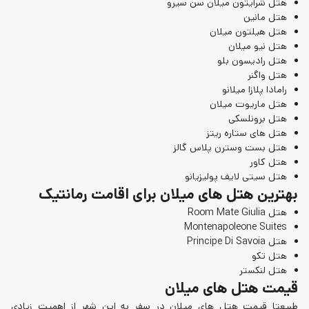
هتل شرایتون میلان سن سیرو
هتل مانین
هتل هیلتون میلان
هتل نیو میلان
هتل رادیسون بلو
هتل واگنر
رامادا پلازا میلانو
هتل ماریوت میلان
هتل برونلسکی
هتل های ستاره ریتز
هتل بست وسترن پلاس گالز
هتل کاور
هتل سیتی لایف پولیزیانو
بهترین هتل های میلان برای اقامت رمانتیک
هتل Room Mate Giulia
Montenapoleone Suites
هتل Principe Di Savoia
هتل تکو
هتل لنکستر
قیمت هتل های میلان
طبیعتا قیمت هتل های میلان در سفر به این شهر از اهمیت زیادی