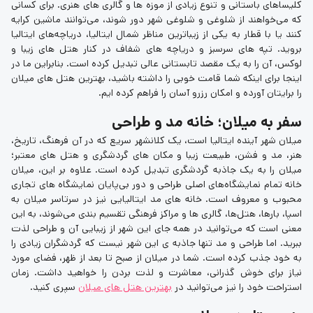
کلیساهای باستانی و تنوع زیادی از موزه ها و گالری های هنری. برای کسانی
که می‌خواهند از شلوغی و شلوغی شهر دور شوند، می‌توانند ماشین کرایه
کنند یا با قطار به یکی از زیباترین مناظر شمال ایتالیا، دریاچه‌های ایتالیا
بروید. تپه های سرسبز و دریاچه های شفاف در کنار هتل های زیبا و
لوکس، آن را به یک مقصد تابستانی عالی تبدیل کرده است. بنابراین ما در
اینجا برای اینکه شما قامت خوبی را داشته باشید، بهترین هتل های میلان
را برایتان آورده و امکان رزرو آسان را فراهم کرده ایم.
سفر به میلان؛ خانه مد و طراحی
میلان شهر آینده ایتالیا است، یک کلانشهر سریع که در آن فرهنگ، تاریخ،
هنر، مد و فشن، طبیعت زیبا و مکان های گردشگری و هتل های معتبر؛
میلان را به یک جاذبه گردشگری تبدیل کرده است. علاوه بر این، میلان
خانه تمام نمایشگاه‌های اصلی طراحی و دور بی‌پایان نمایشگاه‌ های تجاری
محبوب و معروف است. خانه‌ های مد ایتالیایی نیز در سرتاسر میلان به
اسپا، بارها، هتل‌ها، گالری‌ ها و مراکز فرهنگی تقسیم بندی می‌شوند، به این
معنی است که می‌توانید در همه جای این شهر از زیبایی آن و طراحی لذت
ببرید. اما طراحی و مد تنها جاذبه ی این شهر نیست که گردشگران زیادی را
به خود جذب کرده است. شما در میلان از صبح تا بعد از ظهر، فضای مورد
نیاز برای خوش گذرانی، معاشرت و لذت بردن را خواهید داشت. زمان
استراحت خود را نیز می‌توانید در
بهترین هتل های میلان
سپری کنید.