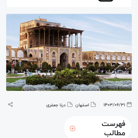
1403/06/31
اصفهان
درنا جعفری
فهرست
مطالب