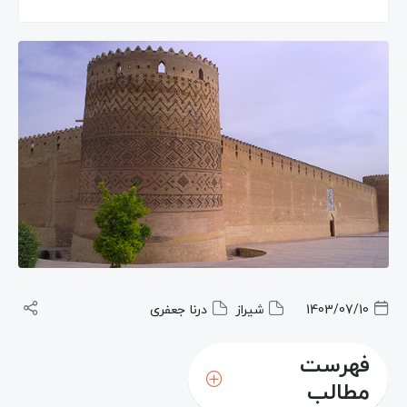
1403/07/10
شیراز
درنا جعفری
فهرست
مطالب