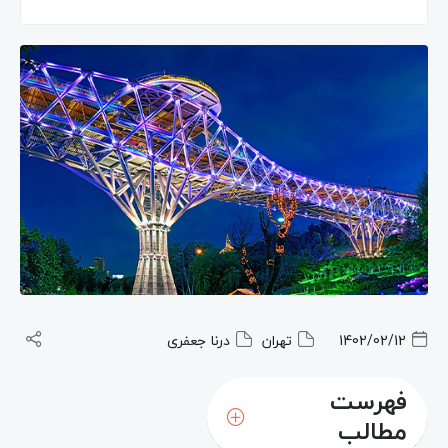
1402/02/12
تهران
درنا جعفری
فهرست
مطالب