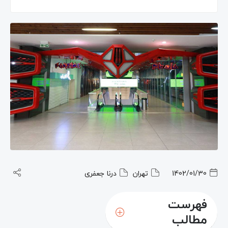
1402/01/30
تهران
درنا جعفری
فهرست
مطالب