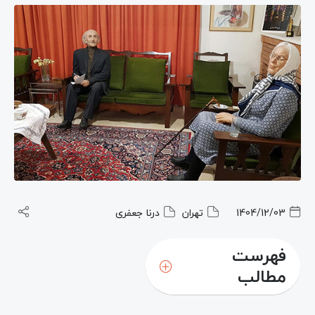
1404/12/03
تهران
درنا جعفری
فهرست
مطالب