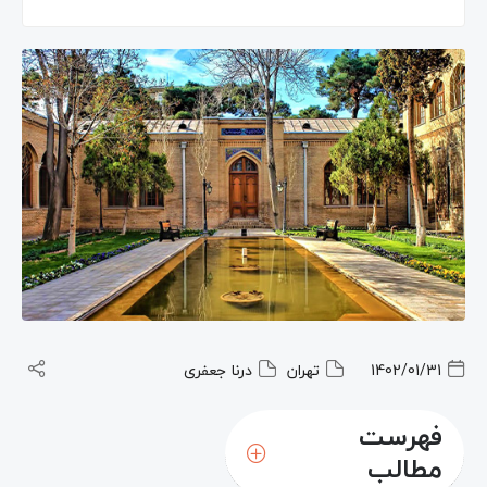
1402/01/31
تهران
درنا جعفری
فهرست
مطالب