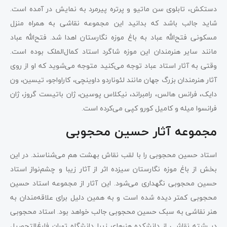
دستکش، تابلوی سن ماتیو و پرتره پیرمرد به نمایش در آمده است.
شاید جالب باشد که بدانید این مجموعه نقاشی به همراه منزل
مسکونی فتح‌الله عباد به باغ موزه نگارستان اهدا شد. فتح‌الله عباد
مانند سایر هنرمندان این موزه شاگرد استاد کمال‌الملک بوده است.
وقتی به آثار استاد عباد توجه می‌کنید متوجه می‌شوید که او از روی
آثار هنرمندان بزرگ جهان مانند لئوناردو داوینچی، کاراواجو، تیسین، ون
دایک، فرانس هالس، رامبراند، نیکلاس پوسین، ژان باتیست گروز، ژان
فرانسوا میله و کامیل کورو کپی می‌کرده است.
مجموعه آثار حسین محجوبی
استاد حسین محجوبی را با لقب نقاش بهشت هم می‌شناسند. در این
بخش از باغ موزه نگارستان سیزده اثر از آثار زیبا و چشم‌نواز استاد
حسین محجوبی نگهداری می‌شود. این آثار از مجموعه استاد حسین
محجوبی کمتر دیده شده است و به همین دلیل برای علاقه‌مندان به
هنر نقاشی به سبک حسین محجوبی جالب خواهد بود. استاد محجوبی
در رشته نقاشی از دانشکده هنرهای زیبا دانشگاه تهران فارغ‌التحصیل