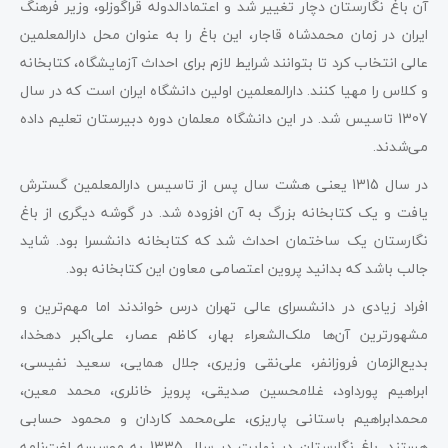
آن باغ نگارستان دچار تغییر شد و اعتمادالدوله قراگوزلو، وزیر فرهنگ
ایران در زمان محمدشاه قاجار، این باغ را به عنوان محل دارالمعلمین
عالی انتخاب کرد تا بتوانند شرایط لازم برای احداث آزمایشگاه، کتابخانه
و کلاس را مهیا کنند. دارالمعلمین اولین دانشگاه ایران است که در سال
1307 تاسیس شد. در این دانشگاه معلمان دوره دبیرستان تعلیم داده
می‌شدند.
در سال 1315 یعنی هشت سال پس از تاسیس دارالمعلمین گسترش
یافت و یک کتابخانه بزرگ به آن افزوده شد. در گوشه دیگری از باغ
نگارستان یک ساختمان احداث شد که کتابخانه دانشسرا بود. شاید
جالب باشد که بدانید پروین اعتصامی معاون این کتابخانه بود.
افراد زیادی در دانشسرای عالی تهران درس خواندند اما مهم‌ترین و
مشهورترین آن‌ها ملک‌الشعراء بهار، کاظم عصار، علی‌اکبر دهخدا،
بدیع‌الزمان فروزانفر، علی‌نقی وزیری، جلال همایی، سعید نفیسی،
ابراهیم پورداود، غلامحسین صدیقی، پرویز خانلری، محمد معین،
محمدابراهیم باستانی پاریزی، علی‌محمد کاردان و محمود حسابی
هستند. باغ نگارستان در نهایت در سال 1335 به موسسه لغت‌نامه