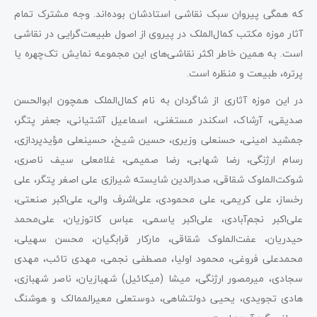
که همگی پیروان سبک نقاشی استادشان بوده‌اند. وجه مشترک تمام
آثار موزه مکتب کمال‌الملک در پیروی از اصول طبیعت‌گرایی در نقاشی
است. به همین خاطر اکثر نقاشی‌های این مجموعه نمایش تک‌چهره یا
پرتره، طبیعت و منظره است.
در این موزه آثاری از شاگردان به نام کمال‌الملک همچون ابوالحسن
صدیقی، آرشاک، اسکندر مستغنی، اسماعیل آشتیانی، جعفر پتگر،
جمشید امینی، حسنعلی وزیری، حسین شیخ، حسینعلی مؤیدپردازی،
رسام ارژنگی، رضا شهابی، رضا صمیمی، غلامعلی سیف ناصری،
شوکت‌الملوک شقاقی، صدرالدین شایسته شیرازی علی اصغر پتگر، علی
رخساز، علی کریمی، علی محمودی، علی‌اشرف والی، علی‌اکبر صنعتی،
علی‌اکبر نجم‌آبادی، علی‌اکبر یاسمی، عباس کاتوزیان، علی‌محمد
حیدریان، عفت‌الملوک شقاقی، مارکار قرابگیان، محسن سهیلی،
محمدعلی فروغی، محمود اولیا، مصطفی نجمی، مهدی تائب، مهدی
سجادی، میرمصور ارژنگی، میشا (میکائیل) شهبازیان، ناصر شهبازی،
هادی تجویدی، یحیی دولتشاهی، دوستعلی معیرالممالک و هوشنگ