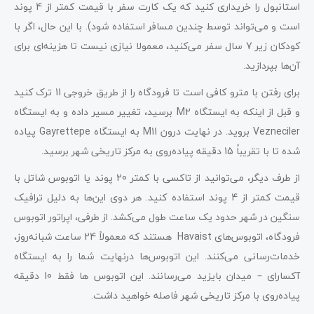
استانبول را خریداری کنید که یک کارت سفر با قیمت کمتر از 4 پوند
است و می‌تواند توسط چندین مسافر استفاده شود). با این حال، اگر با
کودکان زیر 7 سال سفر می‌کنید، معمولا نیازی نیست تا هزینه‌ای برای
آن‌ها بپردازید.
برای رفتن با مترو کافی است تا فرودگاه را از طریق خروجی 11 ترک کنید
و قبل از اینکه به ایستگاه M2 برسید، تغییر مسیر داده و به ایستگاه
Vezneciler بروید. در نهایت درون M11 به ایستگاه Gayrettepe پیاده
شده تا با تقریباً 15 دقیقه پیاده‌روی به مرکز تاریخی شهر برسید.
از طرف دیگر، می‌توانید از تاکسی با کمتر 20 پوند یا اتوبوس شاتل با
قیمت کمتر از 4 پوند استفاده کنید. هر دوی این‌ها به دلیل ترافیک
سنگین در شهر حدود یک ساعت طول می‌کشد. از طرفی، اپراتور اتوبوس
فرودگاه، اتوبوس‌های Havaist هستند که معمولاً 24 ساعت شبانه‌روز،
خدمات‌رسانی می‌کنند. این اتوبوس‌ها درنهایت شما را به ایستگاه
آکسارای – میدان بایزید می‌رسانند. این اتوبوس ها فقط 10 دقیقه
پیاده‌روی با مرکز تاریخی شهر فاصله خواهید داشت.