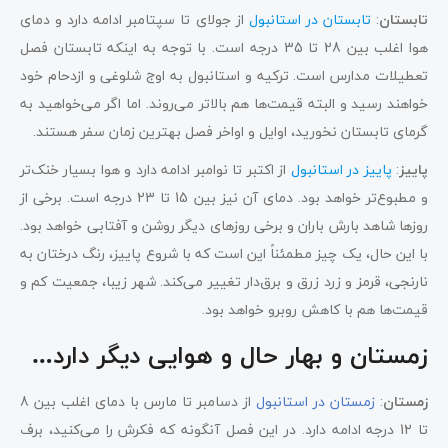
تابستان
:
تابستان در استانبول
از جولای تا سپتامبر ادامه دارد و دمای
هوا اغلب بین 28 تا 35 درجه است. با توجه به اینکه تابستان فصل
تعطیلات مدارس است. ترکیه و استانبول به اوج شلوغی و ازدحام خود
خواهند رسید و البته قیمت‌ها هم بالاتر می‌روند. اما اگر می‌خواهید به
گرمای تابستان نخورید، اوایل و اواخر فصل بهترین زمان سفر هستند.
پاییز
:
پاییز در استانبول
از اکتبر تا نوامبر ادامه دارد و هوا بسیار خنک‌تر
و مطبوع‌تر خواهد بود. دمای آن نیز بین 15 تا 23 درجه است. برخی از
روزها شاهد بارش باران و برخی روزهای دیگر روشن و آفتابی خواهد بود.
با این حال، یک چیز مطمئناً این است که با شروع پاییز، رنگ درختان به
نارنجی، قرمز و زرد زرق و برق‌دار تغییر می‌کند. شهر زیبا، جمعیت کم و
قیمت‌ها هم با کاهش روبرو خواهد بود.
زمستان و بهار حال و هوایی دیگر دارد…
زمستان
:
زمستان در استانبول
از دسامبر تا مارس با دمای اغلب بین 8
تا 12 درجه ادامه دارد. در این فصل آنگونه که فکرش را می‌کنید، برف