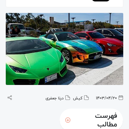
1403/04/20
کیش
درنا جعفری
فهرست
مطالب