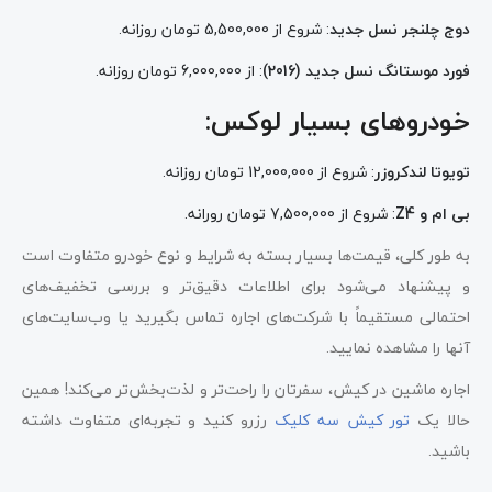
دوج چلنجر نسل جدید
: شروع از 5,500,000 تومان روزانه​
​.
فورد موستانگ نسل جدید (2016)
: از 6,000,000 تومان روزانه​
​.
خودروهای بسیار لوکس:
تویوتا لندکروزر
: شروع از 12,000,000 تومان روزانه​
​.
بی ام و Z4
: شروع از 7,500,000 تومان رورانه.
به طور کلی، قیمت‌ها بسیار بسته به شرایط و نوع خودرو متفاوت است
و پیشنهاد می‌شود برای اطلاعات دقیق‌تر و بررسی تخفیف‌های
احتمالی مستقیماً با شرکت‌های اجاره تماس بگیرید یا وب‌سایت‌های
آنها را مشاهده نمایید.
اجاره ماشین در کیش، سفرتان را راحت‌تر و لذت‌بخش‌تر می‌کند! همین
حالا یک
تور کیش سه کلیک
رزرو کنید و تجربه‌ای متفاوت داشته
باشید.