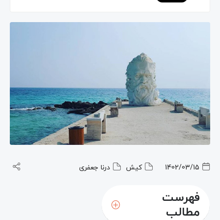
1402/03/15
کیش
درنا جعفری
فهرست
مطالب