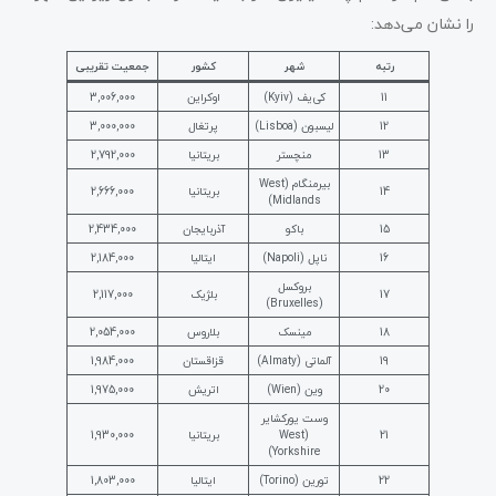
را نشان می‌دهد:
رتبه
شهر
کشور
جمعیت تقریبی
11
کی‌یف (Kyiv)
اوکراین
3,006,000
12
لیسبون (Lisboa)
پرتغال
3,000,000
13
منچستر
بریتانیا
2,792,000
بیرمنگام (West
14
بریتانیا
2,666,000
Midlands)
15
باکو
آذربایجان
2,434,000
16
ناپل (Napoli)
ایتالیا
2,184,000
بروکسل
17
بلژیک
2,117,000
(Bruxelles)
18
مینسک
بلاروس
2,054,000
19
آلماتی (Almaty)
قزاقستان
1,984,000
20
وین (Wien)
اتریش
1,975,000
وست یورکشایر
21
(West
بریتانیا
1,930,000
Yorkshire)
22
تورین (Torino)
ایتالیا
1,803,000