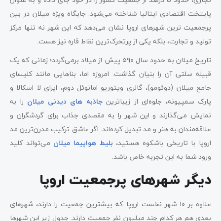
پایتخت اقتصادی ایتالیا شناخته می‌شود. جایگاه ویژه میلان در بین
پرجمعیت ترین شهرهای اروپا نشان می‌دهد که این شهر نه ‌تنها مرکز
تولید و تجارت، بلکه یکی از پرتحرک‌ترین نقاط قاره نیز هست.
تاریخ میلان به حدود سال ۵۹۰ پیش از میلاد برمی‌گردد؛ زمانی که یک
قبیله سلتی آن را بنیان گذاشت. امروزه اما، بناهایی مانند کلیسای
جامع میلان (دوئومو)، گالری ویتوریو امانوئل دوم، اپرای لا اسکالا و
پارک سمپیونه، جلوه‌ای از زیباترین
جاذبه های دیدنی میلان
را به
نمایش می‌گذارند و این شهر را به مقصدی جذاب برای گردشگران و
علاقه‌مندان به هنر و مد تبدیل کرده‌اند. اگر عاشق ترکیب مدرن‌ترین مد
اروپا با تاریخی باشکوه هستید،
بلیط هواپیما میلان
می‌تواند کلید
ورود شما به این تجربه خاص باشد.
دیگر شهرهای پرجمعیت اروپا
علاوه بر ۱۰ شهر نخست اروپا که بیشترین جمعیت را دارند، شهرهای
بعدی هم هر کدام چند میلیون نفر جمعیت دارند. جدول زیر این شهرها