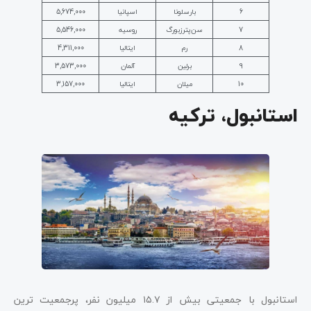
6
بارسلونا
اسپانیا
5,674,000
7
سن‌پترزبورگ
روسیه
5,546,000
8
رم
ایتالیا
4,311,000
9
برلین
آلمان
3,573,000
10
میلان
ایتالیا
3,157,000
استانبول، ترکیه
استانبول با جمعیتی بیش از ۱۵.۷ میلیون نفر،
پرجمعیت ترین