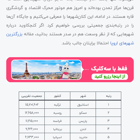
قرن‌ها مرکز تمدن بوده‌اند و امروز هم موتور محرک اقتصاد و گردشگری
قاره هستند. در ادامه، این کلان‌شهرها را معرفی می‌کنیم و جایگاه آن‌ها
را در رتبه‌بندی جمعیتی بررسی خواهیم کرد. اگر کنجکاوید درباره
شهرهایی که از نظر وسعت هم در صدر هستند بدانید، مقاله
بزرگترین
شهرهای اروپا
احتمالا برایتان جالب باشد.
رتبه
شهر
کشور
جمعیت تقریبی
1
استانبول
ترکیه
15,701,602
2
مسکو
روسیه
12,658,000
3
پاریس
فرانسه
11,215,000
4
لندن
بریتانیا
9,626,000
5
مادرید
اسپانیا
6,733,000