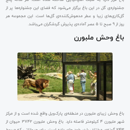
جشنواره‌ی گل در این باغ برگزار می‌شود که فضای این جشنواره‌ها پر از
گل‌‌کاری‌های زیبا و عطر مدهوش‌کننده‌ی گل‌ها است. این مجموعه هر
روز از 9 صبح تا 5 عصر آماده‌ی پذیرش گردشگران می‌باشد.
باغ وحش ملبورن
باغ وحش زیبای ملبورن در منطقه‌ی پارک‌ویل واقع شده است و از مرکز
شهر ملبورن 4 کیلومتر فاصله دارد. باغ وحش ملبورن 3742 حیوان از
243 گونه‌ی مختلف را در خود جای داده است. برای حیواناتی که مربوط