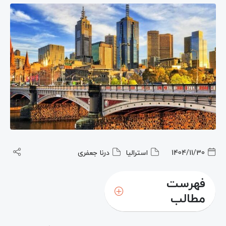
1404/11/30
استرالیا
درنا جعفری
فهرست
مطالب