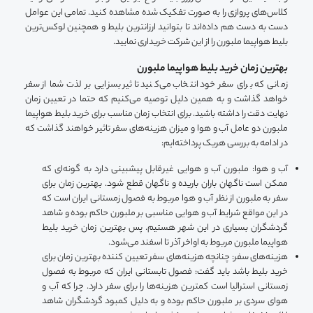
کلاس‌های پروازی را به صورت تفکیک شده مشاهده کنید. تمامی این عوامل
دست به دست هم داده‌اند تا بتوانید ارزانترین بلیط و همچنین لوکس‌ترین
بلیط هواپیما ملبورن را از این شرکت خریداری نمایید.
بهترین زمان خرید بلیط هواپیما ملبورن
زمانی که برای سفر خود انتخاب می‌کنید تاثیر بسزایی بر لذت شما از سفر
خواهد گذاشت و به همین دلیل توصیه می‌کنیم که حتما در تعیین زمان
نهایت دقت را داشته باشید. برای انتخاب زمان مناسب برای خرید بلیط هواپیما
ملبورن دو عامل آب و هوا و میزان هزینه‌های سفر تاثیر خواهند گذاشت که
در ادامه به بررسی هریک پرداخته‌ایم:
آب و هوا: ملبورن آب و هوایی غیرقابل پیشبینی دارد به گونه‌ای که
ممکن است ناگهان باران باریده و ناگهان قطع شود. بهترین زمان برای
سفر به ملبورن از نظر آب و هوا مربوط به فصول زمستانی ایران است که
در این مواقع شرایط آب و هوایی مناسبی بر ملبورن حاکم بوده و شاهد
گردشگران بسیاری در این شهر هستیم. پس بهترین زمان خرید بلیط
هواپیما ملبورن مربوط به اواخر آذر تا اسفند می‌شود.
هزینه‌های سفر: چنانچه هزینه‌های سفر تعیین کننده بهترین زمان برای
خرید بلیط باشد باید گفت: فصول تابستانی ایران که مربوط به فصول
زمستانی استرالیا است کمترین هزینه‌ها را برای سفر دارد. چرا که آب و
هوای سردی بر ملبورن حاکم بوده و به دلیل کمبود گردشگران شاهد