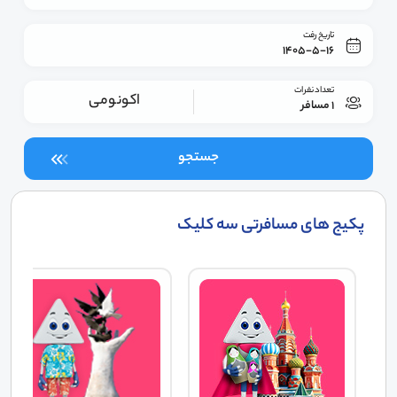
تاریخ رفت
1405-5-16
تعداد نفرات
اکونومی
1 مسافر
جستجو
پکیج های مسافرتی سه کلیک