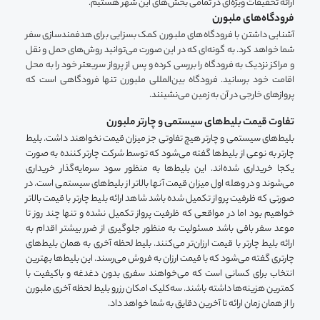
ارائه تخفیفات ویژه‌ای در تمامی بخش‌های این شهر هستیم.
فرودگاه‌های ملبورن
آشنایی داشتن با فرودگاه‌های ملبورن کمک بسزایی برای هدفمند‌سازی سفر
شما خواهد کرد. به گونه‌ای که در این صورت می‌توانید روش‌های حمل و نقل
و مراکز نزدیک به فرودگاه را بررسی کرده و پس از پرواز سریعتر خود را به محل
اقامت خود برسانید. فرودگاه بین‌المللی ملبورن تنها فرودگاهی است که
پرواز‌های خارجی در آن به زمین می‌نشینند.
تفاوت قیمت بلیط‌‌های سیستمی و چارتر ملبورن
بلیط‌های سیستمی و چارتر هیچ تفاوتی جز میزان قیمت نخواهند داشت. بلیط
چارتر به نوعی از بلیط‌ها گفته می‌شود که توسط شرکت چارتر کننده به صورت
یکجا خریداری شده‌اند. این بلیط‌ها به منظور سود سرمایه‌گذار خریداری
می‌شوند و در وهله اول میزان قیمت آنها بالاتر از بلیط‌های سیستمی است. در
صورتی که ظرفیت پرواز تکمیل شده باشد شاهد ارائه بلیط چارتر با قیمت بالاتر
خواهیم بود اما در مواقعی که ظرفیت پرواز تکمیل نشده و تنها چند روز تا
موعد سفر باقی باشد مسئولیت به منظور جلوگیری از ضرر بیشتر اقدام به
ارائه بلیط چارتر با قیمت ارزان‌تر می‌کنند. بلیط لحظه آخری به همان بلیط‌های
چارتری گفته می‌شود که با قیمت ارزان به فروش می‌رسند. این بلیط‌ها بهترین
انتخاب برای کسانی است که می‌خواهند سفری بدون دغدغه و باکیفیت با
کمترین هزینه‌ها داشته باشند. سه‌کلیک امکان رزرو بلیط لحظه آخری ملبورن
را از همان زمان ارائه تا آخرین دقایق به شما خواهد داد‌.