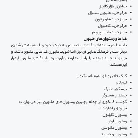
پاساژ سلطنتی
خیابان و بازار کالینز
مرکز خرید ملبورن سنترال
مرکز خرید هاربر تاون
مرکز خرید کامبرول
مرکز خرید مایر امپوریم
غذاها و رستوران‌های ملبورن
طبیعتا هر منطقه‌ای غذاهای مخصوص به خود را دارد و با سفر به هر شهری
بهتر است با فرهنگ غذایی آن نیز آشنا شوید. ملبورن غذاهایی متنوع داشته و
می‌تواند تجربه‌ای جدید را برایتان به ارمغان آورد. برخی از غذاهای ملبورن از قرار
زیر هستند:
کیک خاص و خوشمزه لامینگتون
تیم تام
بیسکویت انزک
چغندر و همبرگر
گوشت کانگورو از جمله بهترین رستوران‌های ملبورن نیز می‌توان به
موارد زیر اشاره کرد:
رستوران کارلتون
رستوران اوتر
رستوران دانونس
رستوران ریچموند