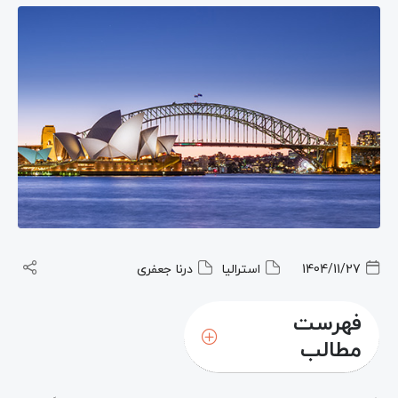
1404/11/27
استرالیا
درنا جعفری
فهرست
مطالب