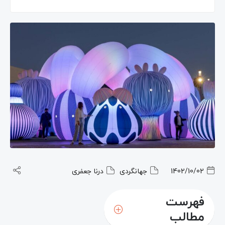
1402/10/02
جهانگردی
درنا جعفری
فهرست
مطالب