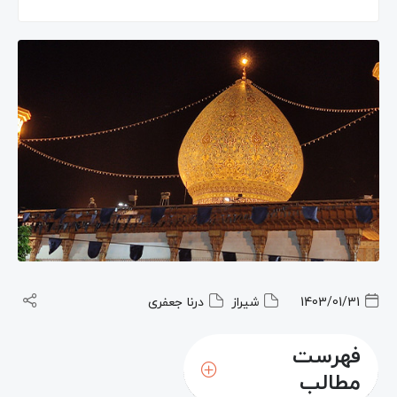
1403/01/31
شیراز
درنا جعفری
فهرست
مطالب