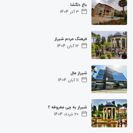
باغ دلگشا
3 آذر 1404
فرهنگ مردم شیراز
12 آبان 1404
شیراز مال
11 آبان 1404
شیراز به چی معروفه ؟
20 خرداد 1404