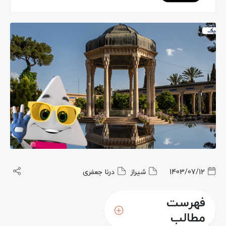
1403/07/12
شیراز
درنا جعفری
فهرست
مطالب