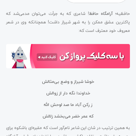
حافظیه؛
آرامگاه حافظ
! شاعری که به جرأت می‌توان مدعی‌شد که
پاکترین عشق ممکن را به شهر شیراز داشت! همچنانکه وی در شعر
معروف خود معترف است که:
مقبره های دیگر آرامگاه حافظ
رمز و رازهای نهفته در آرامگاه حافظ
لوکیشن آرامگاه حافظ
خوشا شیراز و وضع بی‌مثالش
حالا کی بریم حافظیه خوبه؟
خداوندا نگه دار از زوالش
ز رکن آباد ما صد لوحش الله
کلام آخر
که عمر خضر می‌بخشد زلالش
سوالات متداول
به همین ترتیب در شان این شاعر نام‌آور است که مقبره‌ای باشکوه برای