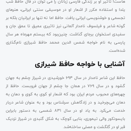
هاست! تأثیر او بر زندگی فارسی زبانان را می توان در فال حافظ شب
یلدا و استفاده مکرر از اشعار او در موسیقی سنتی ایرانی، هنرهای
تجسمی و خوشنویسی ایرانی یافت. حافظ اما نه تنها بر ایرانیان بلکه بر
گوته شاعر و فیلسوف نامدار آلمانی نیز تاثیری عمیق تا عمق جان و
سفیدی استخوان برجای گذاشت. چنین‌بود که بیستم مهرماه هر سال
پارسی به نام خواجه شمس الدین محمد حافظ شیرازی نام‌گذاری
شده‌است.
آشنایی با خواجه حافظ شیرازی
حافظ این شاعر نامدار در سال ۶۹۴ خورشیدی در شیراز چشم به جهان
گشود و در سال ۷۶۹ در همان جا چشم از جهان فروبست. حافظ از
چهره‌های محبوب مردم ایران بود که اشعار او کوی به کوی و دهان به
دهان می‌‍چرخید و در زادگاهش سرشناس بود و به عنوان شاعر دربار
خدمت می‌کرد. به یاد او در سال ۸۳۱ شمسی به دستور بابرابن
بایسونکور والی تیموری، بنایی کوچک به شکل گنبدی در شیراز نزدیک
قبر او در گلگشت و مصلی ساخته‌شد.