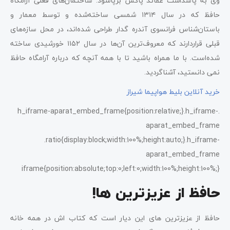
وی به پاسداشت عقائد پاکش برپاشود. ساختمان‌های فعلی آرامگاه
حافظ که در سال ۱۳۱۴ شمسی ساخته‌شده و توسط معمار و
باستان‌شناس فرانسوی آندره گدار طراحی شده‌اند، در محل سازه‌های
قبلی قراردارند که معروف‌ترین آن‌ها در سال ۱۱۵۲ خورشیدی ساخته
شده‌است. با ما همراه باشید تا با همه آنچه که درباره آرامگاه حافظ
نمی دانستید، آشناگردید.
خرید آنلاین بلیط هواپیما شیراز
.h_iframe-aparat_embed_frame{position:relative;}.h_iframe-
aparat_embed_frame
.ratio{display:block;width:100%;height:auto;}.h_iframe-
aparat_embed_frame
iframe{position:absolute;top:0;left:0;width:100%;height:100%;}
حافظ از عزیزترین ها!
حافظ از عزیزترین های این دیار است که کتاب اش در همه خانه