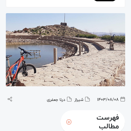
1403/08/08
شیراز
درنا جعفری
فهرست
مطالب