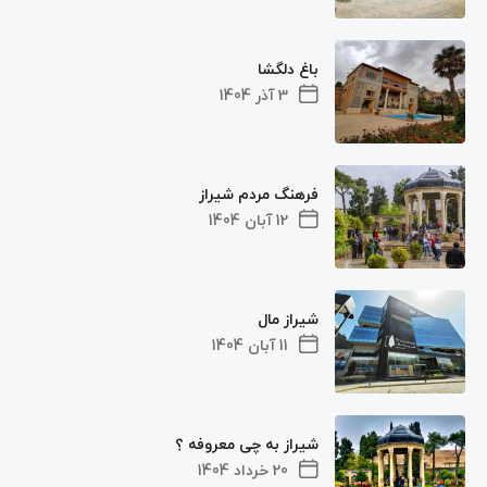
باغ دلگشا
3 آذر 1404
فرهنگ مردم شیراز
12 آبان 1404
شیراز مال
11 آبان 1404
شیراز به چی معروفه ؟
20 خرداد 1404