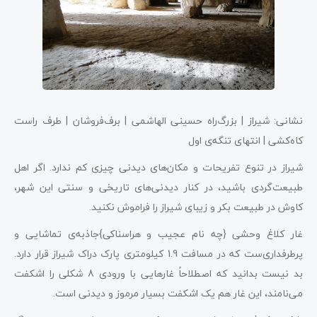
نشانی: شیراز | بزرگ‌راه حسینی الهاشمی | برف‌فروشان | طرف راست
کاه‌کشی | انتهای تنگه‌ی اول
شیراز در تنوع تفریحات و مکان‌های دیدنی چیزی کم ندارد. اگر اهل
طبیعت‌گردی باشید، در کنار دیدنی‌های تاریخی و سنتی این شهر،
کاوش در طبیعت بکر و زیبای شیراز را فراموش نکنید.
غار کلاغ وحشی {چه نام عجیب و هراسناکی}جاذبه‌ی تماشایی و
پرطرفداری‌ست که در مسافت 1.9 کیلومتری پارک دراک شیراز قرار دارد.
بد نیست بدانید که اصطلاحاً غارهایی با ورودی 8 شکلی را اشکفت
می‌نامند، این غار هم یک اشکفت بسیار مرموز و دیدنی است.