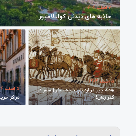
7 اسفند 1404
جاذبه های دیدنی کوالالامپور
5 اسفند 1404
5 اسفند 1404
همه چیز درباره تاریخچه سفر | سفر در
گذر زمان!
مراکز خرید