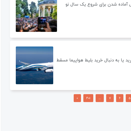
ل آماده شدن برای شروع یک سال نو
رید یا به دنبال خرید بلیط هواپیما مسقط
»
401
…
7
6
5