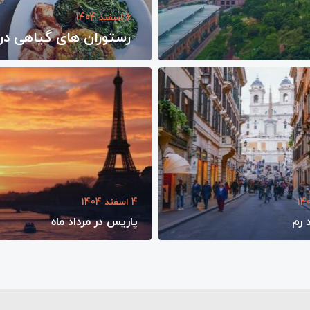
6 اسفند 1404
رستوران ‌های گیاهی در
4 اسفند 1404
 رم
پاریس در مرداد ماه