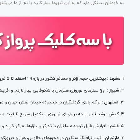
به خودتان بستگی دارد که به این شهرها سفر کنید یا نه؛ از ما می‌شن
1.
مشهد
: بیشترین حجم زائر و مسافر کشور در بازه ۲۹ اسفند تا ۵ فروردین و اوج اشغال ظرفیت اقامتگاه‌ها
2.
شیراز
: اوج سفرهای نوروزی همزمان با شکوفایی بهار نارنج و افز
3.
اصفهان
: تراکم بالای گردشگران در محدوده میدان نقش جهان و مر
4.
کیش
: رشد قابل توجه پروازهای نوروزی و تکمیل سریع ظرفیت هتل‌
5.
قشم
: افزایش قابل توجه مسافران با تمرکز بر بازارها، مراکز خرید و
6.
مازندران
: ثبت ترافیک سنگین در محورهای چالوس، هراز و فیروزکوه