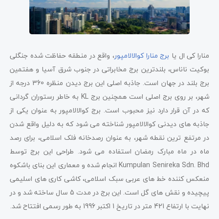
منارا کی ال یا
برج منارا کوالالامپور
، واقع در منطقه حفاظت شده جنگلی
بوکیت ناناس، بلندترین برج مخابراتی در جنوب شرق آسیا و هفتمین
برج بلند در جهان است. جاذبه اصلی این برج دیدن منظره 360 درجه از
شهر، بر روی برج اصلی است همچنین برج KL به خاطر رستوران گردانی
که در آن قرار دارد نیز محبوب است. برج کوالالامپور به عنوان یکی از
جاذبه های دیدنی کوالالامپور شناخته می شود که به دلیل واقع شدن
در مرتفع ترین نقطه شهر، به عنوان رصدخانه فلک اسلامی، برای رصد
ماه در ماه مبارک رمضان استفاده می شود. طراحی این برج توسط
Kumpulan Senireka Sdn. Bhd انجام شده و معماری این بنای باشکوه
منعکس کننده خط های عربی سبک اسلامی، کاشی کاری های اسلیمی
پیچیده و نقش های گل است. این برج در مدت 5 سال ساخته شد و در
نهایت با ارتفاع 421 متر در تاریخ 1 اکتبر 1996 به طور رسمی افتتاح شد.