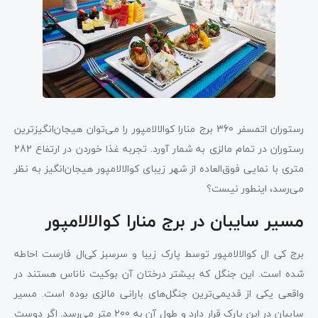
رستوران اتمسفر 360 برج منارا کوالالامپور را می‌توان هیجان‌انگیزترین
رستوران در تمام مالزی به شمار آورد. تجربه غذا خوردن در ارتفاع 282
متری با نمایی فوق‌العاده از شهر زیبای کوالالامپور هیجان‌انگیز به نظر
می‌رسد، اینطور نیست؟
مسیر سایبان در برج منارا کوالالامپور
برج کی ال کوالالامپور توسط پارک زیبا و سرسبز کی‌ال فارست احاطه
شده است. این جنگل که بیشتر درختان آن بوکیت ناناس هستند در
واقعی یکی از قدیمی‌ترین جنگل‌های بارانی مالزی بوده است. مسیر
سایبان در این پارک قرار دارد و طول آن به 200 متر می‌رسد. اگر دوست