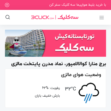
با خرید بلیط هواپیما سه کلیک سفر کن
برج منارا کوالالامپور، نماد مدرن پایتخت مالزی
وضعیت هوای مالزی
32°C
رطوبت:
62%
بارش خفیف باران