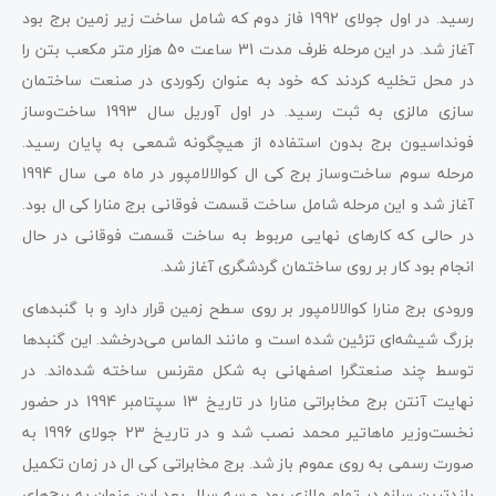
رسید. در اول جولای 1992 فاز دوم که شامل ساخت زیر زمین برج بود
آغاز شد. در این مرحله ظرف مدت 31 ساعت 50 هزار متر مکعب بتن را
در محل تخلیه کردند که خود به عنوان رکوردی در صنعت ساختمان
سازی مالزی به ثبت رسید. در اول آوریل سال 1993 ساخت‌وساز
فونداسیون برج بدون استفاده از هیچگونه شمعی به پایان رسید.
مرحله سوم ساخت‌وساز برج کی ال کوالالامپور در ماه می سال 1994
آغاز شد و این مرحله شامل ساخت قسمت فوقانی برج منارا کی ال بود.
در حالی که کارهای نهایی مربوط به ساخت قسمت فوقانی در حال
انجام بود کار بر روی ساختمان گردشگری آغاز شد.
ورودی برج منارا کوالالامپور بر روی سطح زمین قرار دارد و با گنبدهای
بزرگ شیشه‌ای تزئین شده است و مانند الماس می‌درخشد. این گنبدها
توسط چند صنعتگرا اصفهانی به شکل مقرنس ساخته شده‌اند. در
نهایت آنتن برج مخابراتی منارا در تاریخ 13 سپتامبر 1994 در حضور
نخست‌وزیر ماهاتیر محمد نصب شد و در تاریخ 23 جولای 1996 به
صورت رسمی به روی عموم باز شد. برج مخابراتی کی ال در زمان تکمیل
بلندترین سازه در تمام مالزی بود و سه سال بعد این عنوان به برج‌های