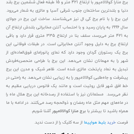
برج منارا کوالالامپور با ارتفاع 421 متر و 15 طبقه فعال ششمین برج بلند
دنیا و بلندترین ساختمان جنوب شرقی آسیا و مالزی به شمار می‌رود.
این برج را با نام برج کی ال نیز می‌شناسند. ساخت این برج در جولای
سال 1996 به پایان رسید و با احتساب آنتن مخابراتی بلندش ارتفاع آن
به 421 متر می‌رسد، سقف بنا در ارتفاع 335 متری قرار دارد و باقی
ارتفاع برج به دلیل وجود آنتن مخابراتی است. در طبقات فوقانی این
برج یک رستوران گردان وجود دارد که نمای پانورامای فوق‌العاده‌ای از
شهر را به مهمانان نشان می‌‌دهد. این برج با طراحی منحصربه‌فردش
تبدیل به نماد پایتخت مالزی شده است. ظاهر شیک و مدرن این برج
پیشرفت و جاه‌طلبی کوالالامپور را به زیبایی نشان می‌دهد. به راحتی در
خط افق شهر قابل روئیت است و مانند یک فانوس دریایی عظیم به
نظر می‌رسد. مسلمانان نیز با استفاده از رصدخانه این برج هلال ماه را
در ماه‌های مهم مثل ماه رمضان و ذوالحجه رصد می‌کنند. در ادامه با ما
همراه باشید تا بیشتر با
برج منارا کوالالامپور
آشنا شویم.
فرصت
خرید
بلیط هواپیما
از سه کلیک را از دست ندید.