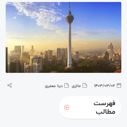
1403/03/02
مالزی
درنا جعفری
فهرست
مطالب