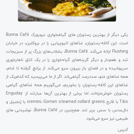
یکی دیگر از بهترین رستوران ‌های گیاهخواری نیویورک Bunna Café
است. این کافه-رستوران، غذاهای اتیوپیایی را در بروکلین، در خیابان
Flushing ارائه می‌کند. Bunna Café، بشقاب‌های بزرگ پر از سبزیجات
تند و طعم‌دار و دیگر گزینه‌های گیاه‌خواری را در یک اتاق ناهار‌خوری
سرپوشیده و در فضای باز بیرون سرو می‌کند. از برانچ گرفته تا شام،
همه غذاهای منو، صددرصد گیاهی‌اند. اگر از ما می‌پرسید که کدام‌یک از
غذاهای این کافه-رستوران را بخوریم، می‌گوییم همه غذاهای گیاهی
رستوران خوش‌مزه‌اند، اما برخی از بهترین آن‌ها عبارتند از: Enguday
Tibs با قارچ cremini، Gomen steamed collard greens با زنجبیل و
دال‌عدس با سس بربر تند. هم‌چنین در Bunna Café
،
نوشیدنی های
طبیعی نیز سرو می‌شود.
آدرس: