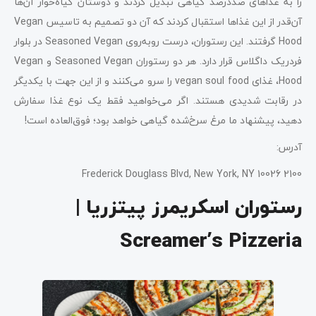
را به غذاهای صددرصد گیاهی تبدیل کردند و دوستان گیاه‌خوار آن‌ها
آن‌قدر از این غذاها استقبال کردند که آن دو تصمیم به تاسیس Vegan
Hood گرفتند. این رستوران، درست روبه‌روی Seasoned Vegan در بلوار
فردریک داگلاس قرار دارد. هر دو رستوران Seasoned Vegan و Vegan
Hood، غذای vegan soul food را سرو می‌کنند و از این جهت با یکدیگر
در رقابت شدیدی هستند. اگر می‌خواهید فقط یک نوع غذا سفارش
دهید، پیشنهاد ما مرغ سرخ‌شده گیاهی خواهد بود؛ فوق‌العاده است!
آدرس:
2100 Frederick Douglass Blvd, New York, NY 10026
رستوران اسکریمرز پیتزریا |
Screamer’s Pizzeria