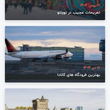
21 بهمن 1404
تفریحات عجیب در تورنتو
17 دی 1404
بهترین فرودگاه های کانادا