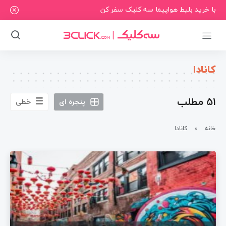
با خرید بلیط هواپیما سه کلیک سفر کن
کانادا
51 مطلب
پنجره ای
خطی
خانه
کانادا
»