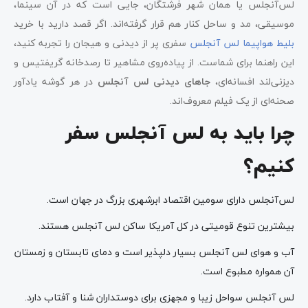
لس‌آنجلس یا همان شهر فرشتگان، جایی است که در آن سینما،
خیابان هالیوود
موسیقی، مد و ساحل کنار هم قرار گرفته‌اند. اگر قصد دارید با خرید
بلیط هواپیما لس‌ آنجلس
سفری پر از دیدنی و هیجان را تجربه کنید،
محله تهرانجلس در لس آنجلس
این راهنما برای شماست. از پیاده‌روی مشاهیر تا رصدخانه گریفتیس و
بورلی هیلز لس آنجلس
دیزنی‌لند افسانه‌ای،
جاهای دیدنی لس آنجلس
در هر گوشه یادآور
صحنه‌ای از یک فیلم معروف‌اند.
محل برگزاری مراسم اسکار، کداک تیتر (دالبی تئاتر)
چرا باید به لس آنجلس سفر
کوه هالیوود در لس آنجلس
کنیم؟
رصدخانه گریفتیس
پارک دیزنی لند در لس آنجلس
لس‌آنجلس دارای سومین اقتصاد ابرشهری بزرگ در جهان است.
بیشترین تنوع قومیتی در کل آمریکا ساکن لس آنجلس هستند.
آب و هوای لس آنجلس بسیار دلپذیر است و دمای تابستان و زمستان
آن همواره مطبوع است.
لس آنجلس سواحل زیبا و مجهزی برای دوستداران شنا و آفتاب دارد.