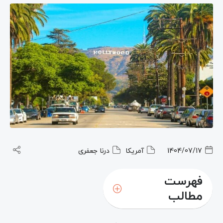
1404/07/17
آمریکا
درنا جعفری
فهرست
مطالب
چرا باید به لس آنجلس سفر کنیم؟