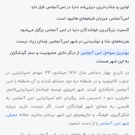
اولین و جذاب‌ترین دیزنی‌لند دنیا در لس‌آنجلس قرار دارد.
لس‌آنجلس میزبان فیلم‌های هالیود است.
کنسرت بزرگترین خوانندگان دنیا در لس آنجلس برگزار می‌شود.
هزینه‌های غذا و نوشیدنی در شهر لس‌آنجلس چندان زیاد نیست.
بهترین سواحل لس‌ آنجلس
از دیگر دلایل محبوبیت و سفر گردشگران
به این شهر هستند.
در تاریخ چهار دسامبر سال 1781 میلادی، 44 مهاجر اسپانیایی در
جنوب کالیفرنیا و در منطقه دره دود مستقر شدند و آن منطقه را لس
آنجلس نامگذاری کردند. شهر امروزی توسط فرماندار اسپانیایی‌الاصل
«فیلیپ دنو » تاسیس شد. برگردان نام اسپانیایی لس آنجلس به
فارسی به معنای شهر فرشتگان است. اگر دوست دارید درباره
شکل‌گیری، فرهنگ و حال‌و‌هوای این شهر بیشتر بدانید، مقاله
معرفی
شهر لس آنجلس
را از دست ندهید.
خوب حالا همراه ما به سراغ
جاهای دیدنی لس آنجلس
بیایید!