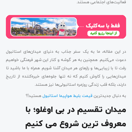
میدان نیشانتاشی؛ افراد ثروتمند و مشهور در کجای
فعالیت‌های اجتماعی هستند.
استانبول زندگی می کنند؟
بالات از خیابان های معروف استانبول
میدان امینونو؛ خرید در بازار ادویه
میدان بشیکتاش؛ زیباترین قسمت استانبول کدام
در این مقاله، ما به یک سفر جذاب به دنیای میدان‌های استانبول
است؟
دعوت می‌کنیم. همچنین به هر گوشه و کنار این شهر فرهنگی خواهیم
آرناووتکوی را هم در نظر بگیرید
رفت تا با زیبایی‌ها و رازهای هر میدان آشنا شویم. همراه با ما باشید تا
میدان‌هایی را کاوش کنیم که نه تنها جلوه‌های خیره‌کننده از تاریخ
کاراکوی با خیابان های معروفش
دارند، بلکه قلب زندگی روزمره استانبولی‌ها نیز هستند.
به دنبال جدیدترین
قیمت بلیط هواپیما استانبول
هستید!؟
میدان تقسیم در بی اوغلو؛ با
معروف ترین شروع می کنیم