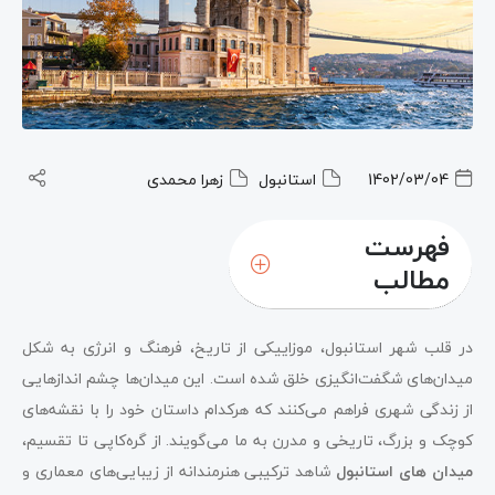
1402/03/04
استانبول
زهرا محمدی
فهرست
مطالب
میدان تقسیم در بی اوغلو؛ با معروف ترین شروع می
در قلب شهر استانبول، موزاییکی از تاریخ، فرهنگ و انرژی به شکل
کنیم
میدان‌های شگفت‌انگیزی خلق شده است. این میدان‌ها چشم اندازهایی
میدان اورتاکوی؛ برای غذا و تفریحات شبانه به کجا بروید
از زندگی شهری فراهم می‌کنند که هرکدام داستان خود را با نقشه‌های
کوچک و بزرگ، تاریخی و مدرن به ما می‌گویند. از گره‌کاپی تا تقسیم،
میدان سلطان احمد؛ جاذبه های گردشگری زیادی دارد
میدان های استانبول
شاهد ترکیبی هنرمندانه از زیبایی‌های معماری و