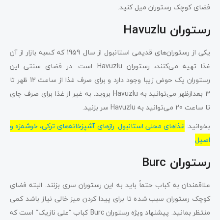
فضای کوچک رستوران میل کنید.
رستوران Havuzlu
یکی از رستوران‌های قدیمی استانبول از سال 1959 که کسبه بازار از آن
غذا تهیه می‌کنند، رستوران Havuzlu است. در فضای سنتی این
رستوران یک حوض زیبا وجود دارد و برای صرف غذا از ساعت 12 ظهر تا
3 بعدازظهر می‌توانید به Havuzlu بروید. به غیر از غذا برای صرف چای
تا ساعت 20 می‌توانید به Havuzlu سر بزنید.
بخوانید:
غذاهای محلی استانبول: رازهای آشپزخانه‌های ترکی، خوشمزه و
اصیل
رستوران Burc
علاقمندان به کباب حتماً باید به این رستوران سری بزنند. البته فضای
کوچک رستوران سبب شده تا برای پیدا کردن میز خالی نیاز باشد کمی
منتظر بمانید. پیشنهاد ویژه رستوران Burc کباب “علی نازیک” است که