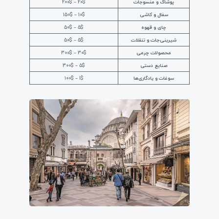
پوشاک و منسوجات
20$ – 200$
سفال و کاشی
10$ – 150$
چای و قهوه
5$ – 50$
شیرینی‌جات و تنقلات
5$ – 50$
محصولات چرمی
30$ – 300$
صنایع دستی
5$ – 300$
سوغات و یادگاری‌ها
1$ – 100$