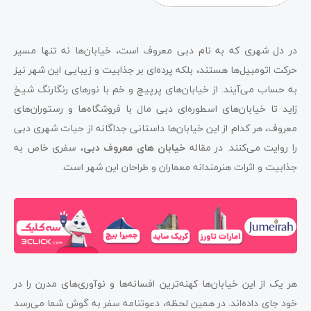
خیابان داون تاون
خیابان الرقه
در دل شهری که به نام دبی معروف است، خیابان‌ها نه تنها مسیر
حرکت اتومبیل‌ها هستند، بلکه پرده‌ای بر جذابیت و زیبایی این شهر نیز
خیابان جمیرا
به حساب می‌آیند. از خیابان‌های پرپیچ و خم با نورهای رنگارنگ شیخ
خیابان شیخ زائد دبی
زاید تا خیابان‌های اسطوره‌ای دبی مال با فروشگاه‌ها و رستوران‌های
معروف، هر کدام از این خیابان‌ها داستانی جداگانه از حیات شهری دبی
خیابان بلوار دبی
را روایت می‌کنند. در مقاله
خیابان های معروف دبی
، سفری خاص به
خیابان
جذابیت و اثرات هنرمندانه معماران و طراحان این شهر است.
منطقه البرشا (Al Barsha area)
خیابان المراقبات (Al Muraqqabat)
خیابان السیف (Al Seef Street)
خیابان الفهیدی (Al Fahidi Street)
هر یک از این خیابان‌ها کهنه‌ترین افسانه‌ها و نوآوری‌های مدرن را در
خود جای داده‌اند. در همین لحظه، دعوتنامه سفر به گوش شما می‌رسد