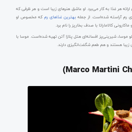
ارائه هر غذا به کار می‌برد. او عاشق هنرهای زیبا است و هر ظرفی که
ای رم آراسته شده‌است. از جمله
بهترین غذاهای رم
که مخصوص او
ارونی کالاماراتا با صدف بخارپز را نام برد.
و موسا، شیرینی‌پز افسانه‌ای هتل پلازا آتن تهیه شده‌است. موسا با
ری زیبا هستند و هم طعم شگفت‌انگیزی دارند.