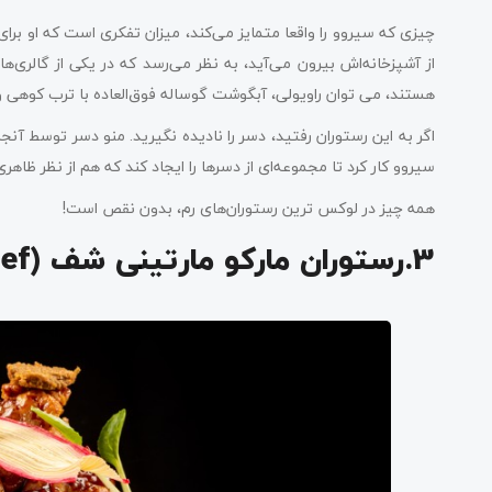
چیزی که سیروو را واقعا متمایز می‌کند، میزان تفکری است که او برای 
از آشپزخانه‌اش بیرون می‌آید، به نظر می‌رسد که در یکی از گالری‌ه
هستند، می توان راویولی، آبگوشت گوساله فوق‌العاده با ترب کوهی و ماک
اگر به این رستوران رفتید، دسر را نادیده نگیرید. منو دسر توسط آنجل
سیروو کار کرد تا مجموعه‌ای از دسرها را ایجاد کند که هم از نظر ظاه
همه چیز در لوکس ترین رستوران‌های رم، بدون نقص است!
3.رستوران مارکو مارتینی شف (Marco Martini Chef)