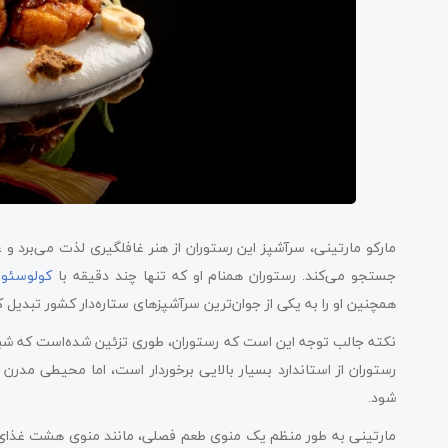
مارکو مارتینی، سرآشپز این رستوران از هنر غافلگیری لذت می‌برد و غ
جستجو می‌کند. رستوران همنام او که تنها چند دقیقه با
کولوسئو
همچنین او را به یکی از جوان‌ترین سرآشپزهای ستاره‌دار کشور تبدیل ک
نکته جالب توجه این است که رستوران، طوری تزئین شده‌است که شبیه
رستوران از استاندارد بسیار بالایی برخوردار است، اما محیطی مدرن و
شود.
مارتینی به طور منظم یک منوی طعم فصلی، مانند منوی هشت غذای عی