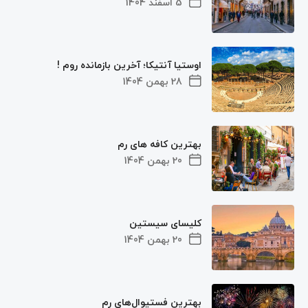
5 اسفند 1404
اوستیا آنتیکا؛ آخرین بازمانده روم !
28 بهمن 1404
بهترین کافه های رم
20 بهمن 1404
کلیسای سیستین
20 بهمن 1404
بهترین فستیوال‌های رم