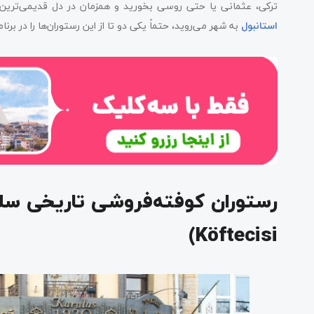
ترکی، عثمانی یا حتی روسی بخورید و همزمان در دل قدیمی‌ترین م
رستوران پاندلی (Pandeli)
استانبول
به شهر می‌روید، حتماً یکی دو تا از این رستوران‌ها را در برنام
رستوران حاجی عبدالله (Hacı Abdullah)
رستوران بیتی (Beyti)
رستوران 1924 استانبول (1924 Istanbul)
رستوران مشهور فیلیبه کوفته‌جیسی (Meşhur Filibe Köftecisi)
رستوران تاریخی کالکان‌اوغلو پیلاو (Tarihi Kalkanoglu Pilavı, Istanbul)
رستوران کوفته‌جی آرناووت (Köfteci Arnavut)
Köftecisi)