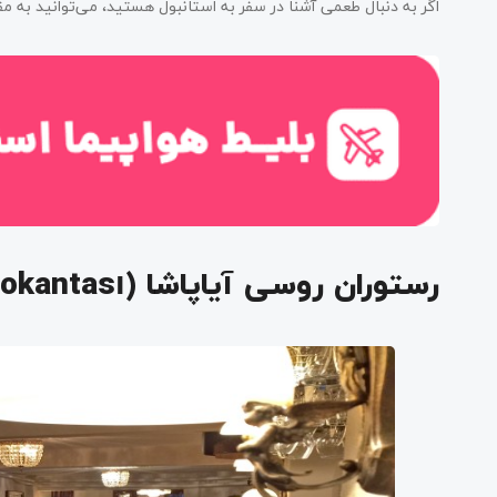
اگر به دنبال طعمی آشنا در سفر به استانبول هستید، می‌توانید به مق
رستوران روسی آیاپاشا (Ayaspaşa Rus Lokantası)