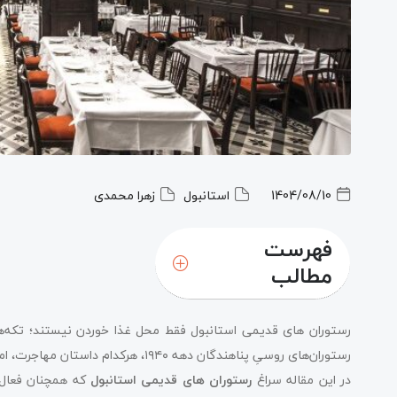
1404/08/10
استانبول
زهرا محمدی
فهرست
مطالب
رستوران کوفته‌فروشی تاریخی سلطان احمد (Tarihi Sultanahmet Köftecisi)
رستوران اورینت اکسپرس (Orient Express Restaurant)
رستوران‌های روسیِ پناهندگان دهه ۱۹۴۰،
در این مقاله سراغ
رستوران‌ های قدیمی استانبول
که همچنان فعال ه
رستوران روسی آیاپاشا (Ayaspaşa Rus Lokantası)