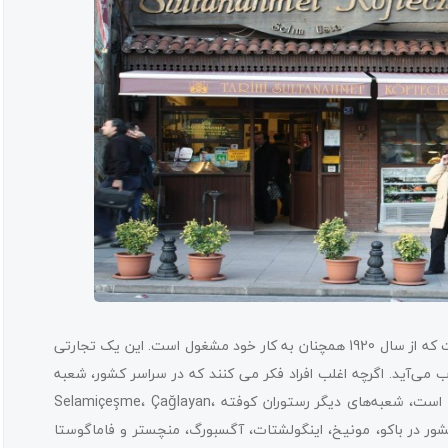
است که از سال 1920 همچنان به کار خود مشغول است. این یک تجارتی
می‌آید. اگرچه اغلب افراد فکر می کنند که در سراسر کشور، شعبه
دارد، اما آنها فقط 11 شعبه دارند. شعبه اصلی البته در سلطان احمد است، شعبه‌های دیگر رستوران کوفته Selamiçeşme، Çağlayan،
در خارج از کشور در باکو، مونیخ، اینگولشتات، آگسبورگ، منچستر و فاماگوستا