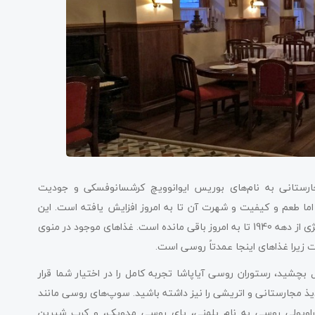
با دو مهاجر بلاروس و مجارستانی به نام‌های بوریس ایوانوویچ کرشسانوفسکی و جودیت
 اما طعم و کیفیت و شهرت آن تا به امروز افزایش یافته است. این
مکان به عنوان یک “خانه دوست قدیمی” دیده می‌شود و یک نوستالژی از دهه 1940 تا به امروز باقی مانده است. غذاهای موجود در منوی
ست زیرا غذاهای اینجا عمدتاً روسی است.
 بچشید، رستوران روسی آیاپاشا تجربه کامل را در اختیار شما قرار
یذ مجارستانی و اتریشی را نیز داشته باشید. سوپ‌های روسی مانند
اویولی روسی به نام پلمنی، پای روسی مدویک، و کرپ شیرین