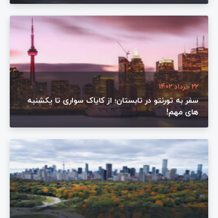
22 خرداد 1402
سفر به تورنتو در تابستان؛ از کایاک سواری تا یکشنبه
های مهم!