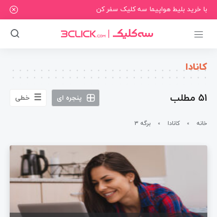
با خرید بلیط هواپیما سه کلیک سفر کن
کانادا
51 مطلب
پنجره ای
خطی
خانه
کانادا
برگه 3
»
»