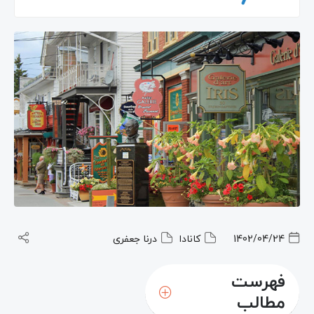
1402/04/24
کانادا
درنا جعفری
فهرست
مطالب