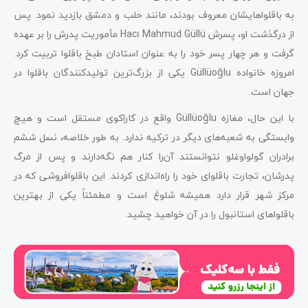
به باقلواهایشان معروف بودند، مانند حلب و دمشق بازدید نمود. پس
از درگذشت او، پسرش Hacı Mahmud Güllü مأموریت پدرش را بر عهده
گرفت و هر چهار پسر خود را به عنوان استادان طبخ باقلوا تربیت کرد.
امروزه خانواده Güllüoğlu یکی از بزرگ‌ترین تولیدکنندگان باقلوا در
جهان است.
با این حال، مغازه Güllüoğlu واقع در کاراکوی مستقل است و هیچ
وابستگی به شعبه‌های دیگر در ترکیه ندارد. به طور خلاصه، نسل ششم
برادران گولواوغلو نتوانستند آن‌را کنار هم نگه‌دارند و پس از مرگ
پدرشان، تجارت باقلوای خود را راه‌اندازی کردند. این باقلوافروشی که در
مرکز شهر قرار دارد همیشه شلوغ است و مطمئناً یکی از بهترین
باقلواهای استانبول را در آن خواهید چشید.