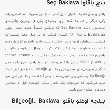
سچ باقلوا Seç Baklava
باقلوای سِچ که به باقلوای غازی‌آنتپ سچ نیز معروف است، می‌تواند
یکی دیگر از مقاصد شما برای چشیدن یکی از بهترین باقلواهای
استانبول باشد. Seç Baklava که شرکتی نسبتاً جدید است، اولین
مغازه‌شان را در سال 1981 افتتاح کردند. اما این بدان معنا نیست که
کیفیت باقلواهای آن‌ها پایین باشد. درست مانند باقلوای کوش‌کروغلو،
تمام مواد باقلوای آن‌ها از غازی‌آنتپ تهیه و ارسال می‌شود و علاوه بر
باقلوای کلاسیک، دسرهای معروف ترکی دیگری مانند şöbiyet، dolama
یا bülbül yuvası را نیز ارائه می‌دهند. در سِچ باقلوا، می‌توانید یکی
دیگر از شیرینی‌های سنتی ترکی به نام «su böreği» را نیز میل کنید.
Su Böreği یک شیرینی خوش‌طعم با پنیر فتا است و به طور کلی سرد
سرو می‌شود که می‌تواند یک ناهار سبک خوشمزه قبل از سفارش
دسرهای متنوع سچ باشد.
بیلجه اوغلو باقلوا Bilgeoğlu Baklava