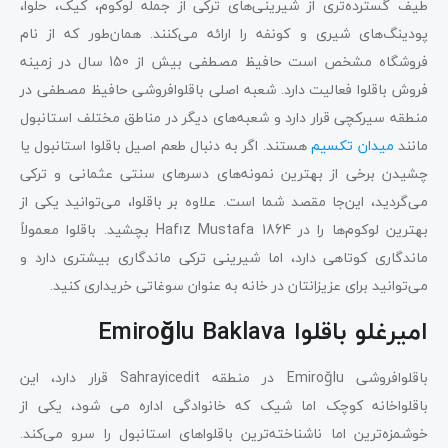
طیف گسترده‌تری از شیرینی‌های ترکی از جمله لوکوم، کیک، حلوا،
پودینگ‌های شیری و کونفه را ارائه می‌کنند. همان‌طور که از نام
فروشگاه مشخص است حافیظ مصطفی بیش از 150 سال در زمینه
فروش باقلوا فعالیت دارد. شعبه اصلی باقلوا‌فروشی حافیظ مصطفی در
منطقه سیرکچی قرار دارد و شعبه‌های دیگر در مناطق مختلف استانبول
مانند
میدان تکسیم
هستند. اگر به دنبال طعم اصیل باقلوا استانبول یا
چشیدن برخی از بهترین نمونه‌های دسرهای سنتی عثمانی و ترکی
می‌گردید، این‌جا مقصد شما است. علاوه بر باقلوا، می‌توانید یکی از
بهترین لوکوم‌ها را در Hafız Mustafa 1864 بچشید. باقلوا معمولاً
ماندگاری کوتاهی دارد، اما شیرینی ترکی ماندگاری بیشتری دارد و
می‌توانید برای عزیزانتان در خانه به عنوان سوغاتی خریداری کنید.
امیرغلو باقلوا Emiroğlu Baklava
باقلوافروشی Emiroğlu در منطقه Sahrayicedit قرار دارد، این
باقلواخانه کوچک اما شیک که خانوادگی اداره می شود، یکی از
خوشمزه‌ترین اما ناشناخته‌ترین باقلواهای استانبول را سرو می‌کند.