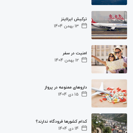
ترکیش ایرلاینز
13 بهمن 1404
امنیت در سفر
12 بهمن 1404
داروهای ممنوعه در پرواز
15 دی 1404
کدام کشورها فرودگاه ندارند؟
14 دی 1404