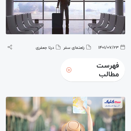
1401/07/23
راهنمای سفر
درنا جعفری
فهرست
مطالب