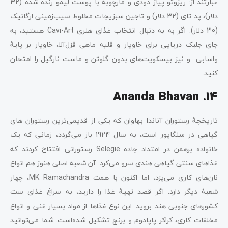
عبارتند از: ریزوتو پیاز دودی و مارچوبه با پوست لیمو رنده شده (32
دلار)، پد تای (32 دلار) و تاجین سبزیجات مخلوط سیب‌زمینی ارگانیک
(30 دلار). اگر به به دنبال انتخاب غذای هنری Cavi-Art هستید، به
جای جلبک دریایی برای خاویار و قلیه ماهی قزل‌آلا، خاویار بر پایۀ
واسابی و نیز بیسکویت‌های بدون گلوتن و ماست نارگیل را امتحان
کنید.
14. Ananda Bhavan
تاریخچۀ رستوران آناندا بهاوان که یکی از قدیمی‌ترین رستوران‌ های
گیاهی در سنگاپور است، به سال 1924 باز می‌گردد، زمانی که یک
خانواده برهمن در امتداد جاده Selegie رستورانی افتتاح کردند که
غذاهای سنتی گیاهی هندی سرو می‌کرد. آن شعبه اصلی هنوز هم انواع
نان‌های کاری می‌پزد، اما اکنون با همت MK Ramachandra، چهار
شعبۀ دیگر دارد. اگر قصد تهیۀ غذا را دارید، به سراغ غذای ست
کشورهای جنوبی هند بروید. این نوع غذاها از مواد بسیار غنی و انواع
مخلفات کاری، کراکر پاپادوم و برنج تشکیل شده‌است. شما می‌توانید