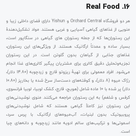
16. Real Food
هر دو فروشگاه Orchard Central و Yishun دارای فضای داخلی زیبا و
منویی از غذاهای گیاهی آسیایی و غربی هستند. مواد تشکیل‌دهندۀ
این رستوران‌ها که از جمله رستوران های گیاهی در سنگاپور است،
بسیار ساده و عمدتاً ارگانیک هستند. از ویژگی‌های این رستوران،
غذاهای جذابی از گیاهان بدون گلوتن است. در این رستوران
تجزیه‌وتحلیل دقیق کالری برای مشتریان پیگیر کالری‌های غذا انجام
می‌شود. افراد معمولی برای تهیۀ ریزوتو قارچ و زردچوبه (14.80 دلار)،
رژاک میوه (8 دلار)، و کوفته‌های دست‌ساز سرخ شده یا بخارپز (10.80
دلار) پر شده با 10 ماده شامل (هویج، قارچ، کشک لوبیا، لوبیا فرانسوی،
کرفس و شلغم) به این رستوران مراجعه می‌کنند. منوی نوشیدنی‌های
این رستوران نیز کاملاً گیاهی هستند که شامل نوشیدنی‌های
پروبیوتیک بدون لبنیات، آب‌میوه‌های ارگانیک با پرس سرد،
اسموتی‌ها و ترکیب‌های سالم ادویه مانند زردچوبه و دانه‌های چیا
است.