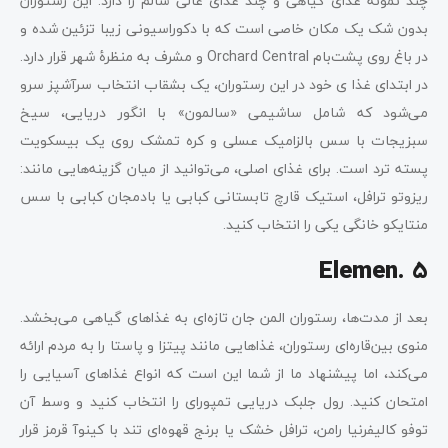
چند نمونه غذای گیاهی و چند غذای عالی سالم را دارد. این رستوران
بدون شک یک مکان خاصی است که با دکوراسیونی زیبا تزئین شده و
در باغ روی پشت‌بام Orchard Central و مشرف به منظرۀ شهر قرار دارد.
در ابتدای غذا ی خود در این رستوران، یک بشقاب انتخاب سرآشپز سرو
می‌شود که شامل ساشیمی «سالمون» با انگور دریایی، سیخ
سبزیجات با سس بالزامیک عسلی و کره تمشک روی یک بیسکویت
پسته ترد است. برای غذای اصلی، می‌توانید از میان گزینه‌هایی مانند:
ریزوتو ترافل، استیک قارچ تابستانی کبابی یا بادمجان کبابی با سس
منتایکو خانگی یکی را انتخاب کنید.
Elemen. 5
بعد از مدت‌ها، رستوران المن جان تازه‌ای به غذاهای گیاهی می‌بخشد.
منوی بین‌قاره‌ای رستوران، غذاهایی مانند پیتزا و پاستا را به مردم ارائه
می‌کند، اما پیشنهاد ما از شما این است که انواع غذاهای آسیایی را
امتحان کنید. رول جلبک دریایی تمپورای را انتخاب کنید و وسط آن
توفو کالیفرنیا رامن، ترافل خشک یا برنج قهوه‌ای تند با کینوآ قرمز قرار