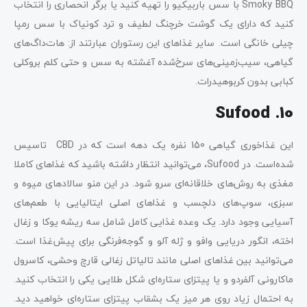
Smoky BBQ با سس باربیکیو را تهیه کنید یا برگر انحصاری را انتخاب
کنید که دارای یک گوشت خرچنگ لطیف و ترد کونیاک با سس رمپا
چیلی خانگی است. سایر غذاهای این رستوران عبارتند از: هات‌داگ‌های
گیاهی، سیب‌زمینی‌های سرخ‌شده آغشته به سس و حتی کلم بروکلی
کبابی بدون کربوهیدرات.
10. Sufood
این غذاخوری گیاهی 150 نفره یک دهه است که در CBD تاسیس
شده‌است. در Sufood، می‌توانید انتظار داشته باشید که غذاهای کاملا
مغذی به روش‌های خلاقانه‌ای سرو شود. در این منو سالادهای میوه و
سبزی، سوپ‌های دلچسب و غذاهای اصلی ایتالیایی با طعم‌های
آسیایی وجود دارد. یک وعده غذایی کامل شامل سه ریشه یوکا و زغال
اخته، انگور دریایی وافو و ژله آلو و گوجه‌فرنگی برای پیش‌غذا است.
می‌توانید بین غذاهای اصلی مانند تالیاتل زغالی قارچ وحشی، کاسرول
ماکارونی آلفردو و یا پیتزای ستاره‌ای شکل طلایی یکی را انتخاب کنید.
به احتمال زیاد روی هر میز یک بشقاب پیتزای ستاره‌ای خواهید دید.