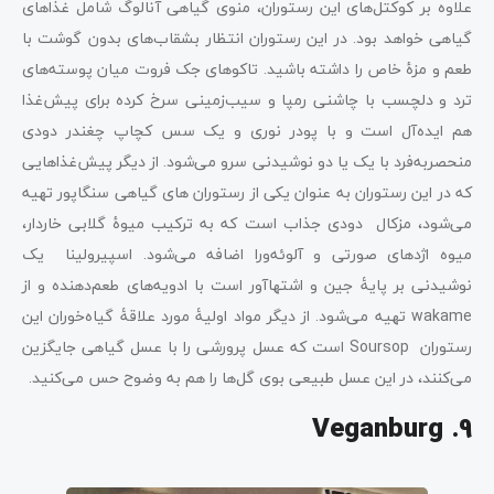
علاوه بر کوکتل‌های این رستوران، منوی گیاهی آنالوگ شامل غذاهای
گیاهی خواهد بود. در این رستوران انتظار بشقاب‌های بدون گوشت با
طعم و مزۀ خاص را داشته باشید. تاکوهای جک فروت میان پوسته‌های
ترد و دلچسب با چاشنی رمپا و سیب‌زمینی سرخ کرده برای پیش‌غذا
هم ایده‌آل است و با پودر نوری و یک سس کچاپ چغندر دودی
منحصربه‌فرد با یک یا دو نوشیدنی سرو می‌شود. از دیگر پیش‌غذاهایی
که در این رستوران به عنوان یکی از رستوران های گیاهی سنگاپور تهیه
می‌شود، مزکال دودی جذاب است که به ترکیب میوۀ گلابی خاردار،
میوه اژدهای صورتی و آلوئه‌ورا اضافه می‌شود. اسپیرولینا یک
نوشیدنی بر پایۀ جین و اشتهاآور است با ادویه‌های طعم‌دهنده و از
wakame تهیه می‌شود. از دیگر مواد اولیۀ مورد علاقۀ گیاه‌خوران این
رستوران Soursop است که عسل پرورشی را با عسل گیاهی جایگزین
می‌کنند، در این عسل طبیعی بوی گل‌ها را هم به وضوح حس می‌کنید.
9. Veganburg