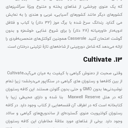
که یک منوی چرخشی از غذاهای پخته و متنوع ویژۀ سرآشپزهای
کشورهای دیگر مانند کشورهای آسیایی، غربی و هندی را به نمایش
می گذارد. رندانگ سرخ شده با برگ موز (32 دلار) یا کباب و فلافل
ادویه‌دار خاورمیانه (28 دلار) را برای شروع غذایی خوشمزه و بدون
گوشت امتحان کنید. Casserole همچنین کوکتل‌های منحصربه‌فردی را
ارائه می‌دهد که شامل دورچینی از شاخه‌های تازۀ تزئینی درختان است.
13. Cultivate
وقتی صحبت از دمنوش گیاهی با کیفیت به میان می‌آید،Cultivate
از بین کافه‌ها و رستوران های گیاهی در سنگاپور می‌درخشد؛ زیرا تمام
نوشیدنی‌ها بدون GMO و حتی بدون گلوتن هستند. این کافه رستوران
که در هتل Maxwell Reserve بنا شده و دارای محیطی زیبا با
کتابخانه است که در اطراف آن قفسه‌هایی از کتاب وجود دارد. در کافه
رستوران کولتیویت منوی گسترده‌ای از ساندویچ‌های گیاهی و سالاد
وجود دارد. برخی از غذاهای مورد علاقۀ مخاطبان این کافه رستوران