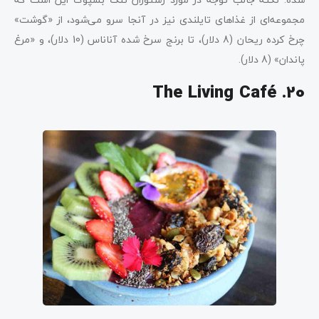
مجموعه‌ای از غذاهای تایلندی نیز در آنجا سرو می‌شود، از «گوشت»
چرخ کرده ریحان (8 دلار)، تا برنج سرخ شده آناناس (10 دلار)، و «مرغ
پاندان» (8 دلار).
20. The Living Café