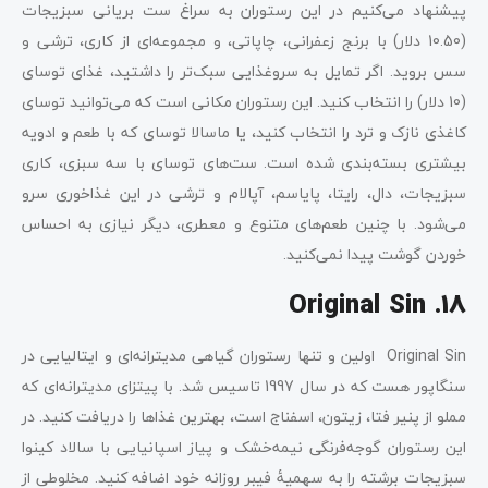
پیشنهاد می‌کنیم در این رستوران به سراغ ست بریانی سبزیجات
(10.50 دلار) با برنج زعفرانی، چاپاتی، و مجموعه‌ای از کاری، ترشی و
سس بروید. اگر تمایل به سروغذایی سبک‌تر را داشتید، غذای توسای
(10 دلار) را انتخاب کنید. این رستوران مکانی است که می‌توانید توسای
کاغذی نازک و ترد را انتخاب کنید، یا ماسالا توسای که با طعم و ادویه
بیشتری بسته‌بندی شده است. ست‌های توسای با سه سبزی، کاری
سبزیجات، دال، رایتا، پایاسم، آپالام و ترشی در این غذاخوری سرو
می‌شود. با چنین طعم‌های متنوع و معطری، دیگر نیازی به احساس
خوردن گوشت پیدا نمی‌کنید.
18. Original Sin
Original Sin اولین و تنها رستوران گیاهی مدیترانه‌ای و ایتالیایی در
سنگاپور هست که در سال 1997 تاسیس شد. با پیتزای مدیترانه‌ای که
مملو از پنیر فتا، زیتون، اسفناج است، بهترین غذاها را دریافت کنید. در
این رستوران گوجه‌فرنگی نیمه‌خشک و پیاز اسپانیایی با سالاد کینوا
سبزیجات برشته را به سهمیۀ فیبر روزانه خود اضافه کنید. مخلوطی از