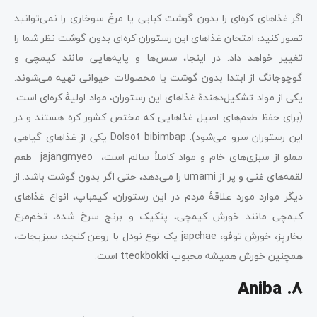
اگر غذاهای کره‌ای را بدون گوشت کبابی یا مرغ سوخاری را نمی‌توانید
تصور کنید، امتحان غذاهای این رستوران کره‌ای بدون گوشت نظر شما را
تغییر خواهد داد. در اینجا، سس‌ها و پایه‌هایی مانند کیمچی و
گوچوجانگ از ابتدا بدون گوشت یا محصولات حیوانی تهیه می‌شوند.
یکی از مواد تشکیل‌دهندۀ غذاهای این رستوران، مواد اولیۀ کره‌ای است.
(برای حفظ طعم‌های اصیل غذاهایی که مختص کشور کره هستند و در
این رستوران سرو می‌شود). Dolsot bibimbap یکی از غذاهای گیاهی
مملو از سبزی‌های خام و مواد کاملاً سالم است، jajangmyeo طعم
لقمه‌های غنی و پر از umami را می‌دهد، حتی اگر بدون گوشت باشد. از
دیگر موارد مورد علاقۀ مردم در این رستوران، کیمباپ، انواع غذاهای
کیمچی مانند خورش کیمچی، پنکیک و برنج سرخ شده، تخم‌مرغ
بخارپز، خورش توفو، japchae یک نوع نودل با روغن کنجد، سبزیجات،
همچنین خورش همیشه محبوب tteokbokki است.
8. Aniba