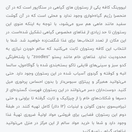
لیووینگ کافه یکی از رستوران های گیاهی در سنگاپور است که در آن
منحصرا رژیم گیاه‌خواری وجود ندارد و محلی است که در آن گوشت
سفید مانند ماهی هم سرو می‌شود، با توجه به اینکه منوی این
رستوران تا حد زیادی از غذاهای مخصوص گیاهی تشکیل شده‌است. در
این مکان از تعدد انتخاب‌ها برای غذا شگفت‌زده خواهید شد. شما با
انتخاب این کافه رستوران ثابت می‌کنید که سالم خوردن نیازی به
محدودیت ندارد. غذاهای خام مانند پستو “zoodles” یا رشته‌فرنگی
کدو سبز و سینی‌های قایقی تاکو بسته‌بندی شده با گواکامول، سالسا
انبه و کوفته و گردوی آسیاب شده در این رستوران وجود دارد. حتی
می‌توانید همبرگر و پیتزای سبوس‌دار را بدون احساس پرخوری میل
کنید. دوست‌داران دسر می‌توانند در این رستوران فهرست گسترده‌ای از
دسرها و شکلات‌های خام را از چیزکیک و تارت گرفته تا براونی و حتی
تیرامیسوی بدون گلوتن و لبنیات (12 دلار) کامل تهیه کنند. در طبقۀ
دوم این رستوران فضایی برای فروشی مواد اولیۀ ضروری تهیۀ غذا
وجود دارد و شما با خرید مواد سالم از این مرکز در منزل می‌توانید
غذاهای گیاهی تهیه کنید.