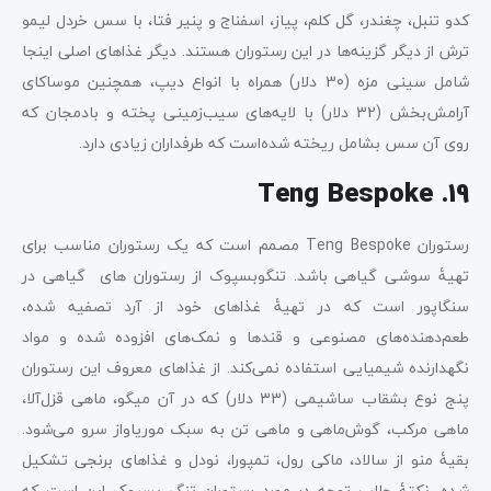
کدو تنبل، چغندر، گل کلم، پیاز، اسفناج و پنیر فتا، با سس خردل لیمو
ترش از دیگر گزینه‌ها در این رستوران هستند. دیگر غذاهای اصلی اینجا
شامل سینی مزه (30 دلار) همراه با انواع دیپ، همچنین موساکای
آرامش‌بخش (32 دلار) با لایه‌های سیب‌زمینی پخته و بادمجان که
روی آن سس بشامل ریخته شده‌است که طرفداران زیادی دارد.
19. Teng Bespoke
رستوران Teng Bespoke مصمم است که یک رستوران مناسب برای
تهیۀ سوشی گیاهی باشد. تنگوبسپوک از رستورا‌ن های گیاهی در
سنگاپور است که در تهیۀ غذاهای خود از آرد تصفیه شده،
طعم‌دهنده‌های مصنوعی و قندها و نمک‌های افزوده شده و مواد
نگهدارنده شیمیایی استفاده نمی‌کند. از غذاهای معروف این رستوران
پنج نوع بشقاب ساشیمی (33 دلار) که در آن میگو، ماهی قزل‌آلا،
ماهی مرکب، گوش‌ماهی و ماهی تن به سبک موریاواز سرو می‌شود.
بقیۀ منو از سالاد، ماکی رول، تمپورا، نودل و غذاهای برنجی تشکیل
شده. نکتۀ جالب توجه در مورد رستوران تنگ بسپوک این است که