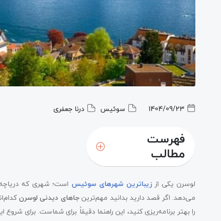
1404/09/23
سوئیس
درنا جعفری
فهرست
مطالب
قسمت قدیمی شهر لوسرن (Old Town)
لوسرن یکی از
زیباترین شهرهای سوئیس
است؛ شهری که دریاچه، ک
تفرجگاه کنار دریاچه لوسرن (Lakeside Promenade)
می‌دهد. اگر قصد دارید بدانید مهم‌ترین
جاهای دیدنی لوسرن
کدام‌ا
را بهتر برنامه‌ریزی کنید، این راهنما دقیقاً برای شماست. برای شروع ا
مجموعه هنری روزنگارت (Rosengart Collection)