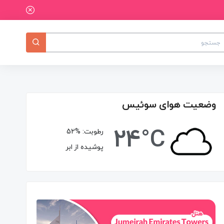
وضعیت هوای سوئیس
24°C
رطوبت:
52%
پوشیده از ابر