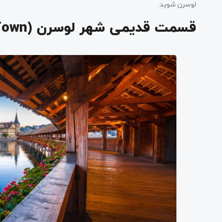
لوسرن شوید.
تالار شهر لوسرن (Rathaus)
قسمت قدیمی شهر لوسرن (Old Town)
کلیسای فرانسیسکن (Franciscan Church)
پانورامای بورباکی (Bourbaki Panorama)
مرکز فرهنگی و هنری لوسرن (KKL Luzern)
(Jesuit Church)
باغ یخچالی لوسرن (Glacier Garden)
پل اشپرویر (Spreuer Bridge)
کوه تیتلیس (Mount Titlis)
کلیسای هوف (Hofkirche)
بنای یادبود شیر لوسرن (Lion Monument)