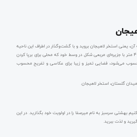
هیجان
آن، یعنی استخر لاهیجان بروید و با گشت‌وگذار در اطراف این ناحیه
سنگفرش‌شده و هواخوری، لذت ببرید. این استخر 17 هکتاری با عمق 4 متر با جزیره‌ای مربعی شکل در وسط خود که محلی برای برپا کردن
حسوب می‌شود، فضایی تمیز و زیبا برای عکاسی و تفریح محسوب
 میدان گلستان، استخر لاهیجان.
م بهشتی سرسبز به نام میرصفا را در اولویت خود بگذارید. در این
رید و لذت ببرید.