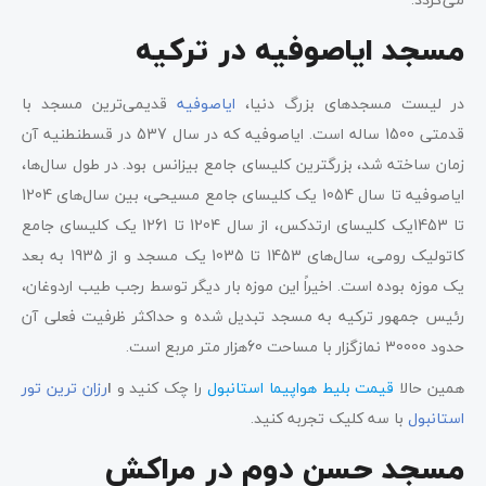
مسجد ایاصوفیه در ترکیه
در لیست مسجدهای بزرگ دنیا،
ایاصوفیه
قدیمی‌ترین مسجد با
قدمتی 1500 ساله است. ایاصوفیه که در سال 537 در قسطنطنیه آن
زمان ساخته شد، بزرگترین کلیسای جامع بیزانس بود. در طول سال‌ها،
ایاصوفیه تا سال 1054 یک کلیسای جامع مسیحی، بین سال‌های 1204
تا 1453یک کلیسای ارتدکس، از سال 1204 تا 1261 یک کلیسای جامع
کاتولیک رومی، سال‌های 1453 تا 1035 یک مسجد و از 1935 به بعد
یک موزه بوده است. اخیراً این موزه بار دیگر توسط رجب طیب اردوغان،
رئیس جمهور ترکیه به مسجد تبدیل شده و حداکثر ظرفیت فعلی آن
حدود 30000 نمازگزار با مساحت 60هزار متر مربع است.
همین حالا
قیمت بلیط هواپیما استانبول
را چک کنید و
ا
رزان ترین تور
استانبول
با سه کلیک تجربه کنید.
مسجد حسن دوم در مراکش