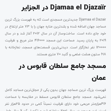
Djamaa el Djazaïr در الجزایر
Djamaa el Dazair جدیدترین مسجدی است که به فهرست بزرگ ترین
مساجد جهان اضافه شده و بلندترین مناره جهان را با 73 متر ارتفاع در
خود جای داده است. ساخت‌وساز آن در سال 2012 آغاز شد و در سال
2019 به پایان رسید. مساحت این مسجد 416000 متر مربع و ظرفیت
120000 نفر نمازگزار است. دیدنی‌ترین قسمت‌های مسجد، نمازخانه با
618 ستون هشت ضلعی و گنبد 70 متری هستند.
مسجد جامع سلطان قابوس در
عمان
فهرست بزرگ ترین مساجد جهان بدون یکی از مجلل‌ترین مساجد کامل
نمی‌شود. مسجد جامع سلطان قابوس مسقط در مقایسه با مساحت
416هزارمتر مربعی خود دارای ظرفیت نسبتاً کمی در حدود 25هزار نفر
است. این مسجد در سال 2001 ساخته شد و تکمیل آن 6 سال طول